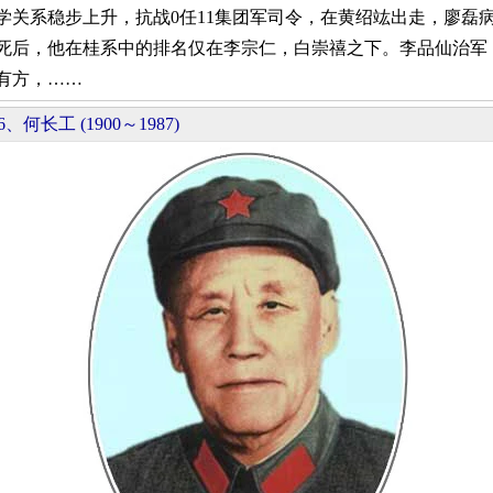
学关系稳步上升，抗战0任11集团军司令，在黄绍竑出走，廖磊
死后，他在桂系中的排名仅在李宗仁，白崇禧之下。李品仙治军
有方，……
6、何长工 (1900～1987)