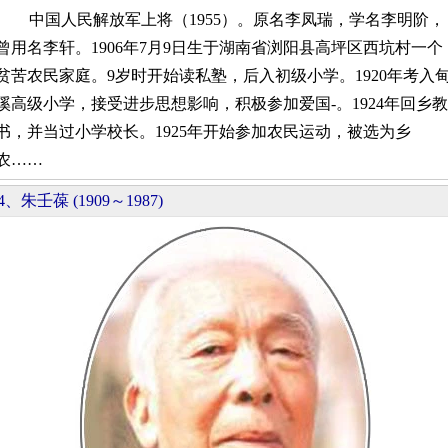
中国人民解放军上将（1955）。原名李凤瑞，学名李明阶，
曾用名李轩。1906年7月9日生于湖南省浏阳县高坪区西坑村一个
贫苦农民家庭。9岁时开始读私塾，后入初级小学。1920年考入
溪高级小学，接受进步思想影响，积极参加爱国-。1924年回乡教
书，并当过小学校长。1925年开始参加农民运动，被选为乡
农……
4、朱壬葆 (1909～1987)