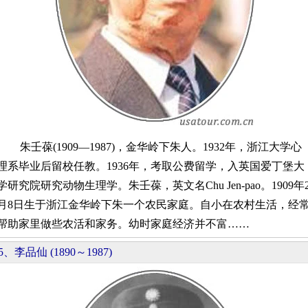
朱壬葆(1909—1987)，金华岭下朱人。1932年，浙江大学心
理系毕业后留校任教。1936年，考取公费留学，入英国爱丁堡大
学研究院研究动物生理学。朱壬葆，英文名Chu Jen-pao。1909年
月8日生于浙江金华岭下朱一个农民家庭。自小在农村生活，经
帮助家里做些农活和家务。幼时家庭经济并不富……
5、李品仙 (1890～1987)