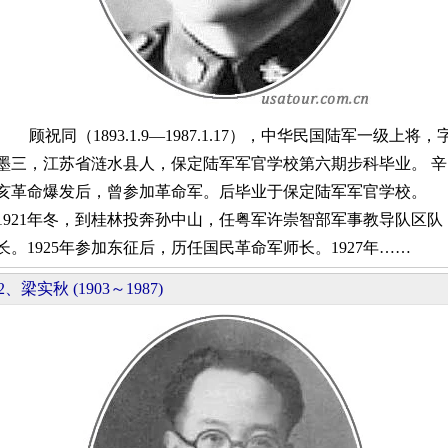
顾祝同（1893.1.9—1987.1.17），中华民国陆军一级上将，
墨三，江苏省涟水县人，保定陆军军官学校第六期步科毕业。 辛
亥革命爆发后，曾参加革命军。后毕业于保定陆军军官学校。
1921年冬，到桂林投奔孙中山，任粤军许崇智部军事教导队区队
长。1925年参加东征后，历任国民革命军师长。1927年……
2、梁实秋 (1903～1987)