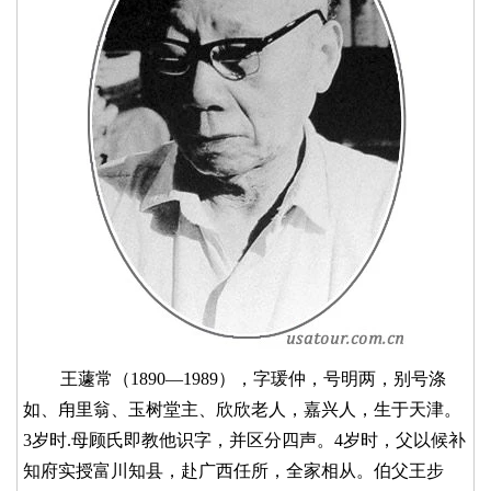
王蘧常（1890—1989），字瑗仲，号明两，别号涤
如、甪里翁、玉树堂主、欣欣老人，嘉兴人，生于天津。
3岁时.母顾氏即教他识字，并区分四声。4岁时，父以候补
知府实授富川知县，赴广西任所，全家相从。伯父王步