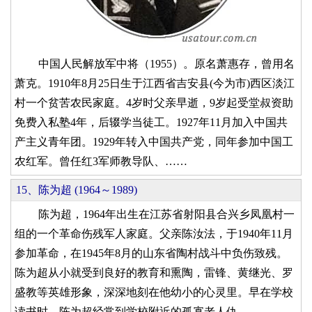
中国人民解放军中将（1955）。原名萧惠存，曾用名
萧克。1910年8月25日生于江西省吉安县(今为市)西区淡江
村一个贫苦农民家庭。4岁时父亲早逝，9岁起受堂叔资助
免费入私塾4年，后辍学当徒工。1927年11月加入中国共
产主义青年团。1929年转入中国共产党，同年参加中国工
农红军。曾任红3军师教导队、……
15、陈为超 (1964～1989)
陈为超，1964年出生在江苏省射阳县合兴乡凤凰村一
组的一个革命伤残军人家庭。父亲陈汝法，于1940年11月
参加革命，在1945年8月的山东省陶村战斗中负伤致残。
陈为超从小就受到良好的教育和熏陶，雷锋、黄继光、罗
盛教等英雄形象，深深地刻在他幼小的心灵里。早在学校
读书时，陈为超经常到学校附近的孤寡老人仇……