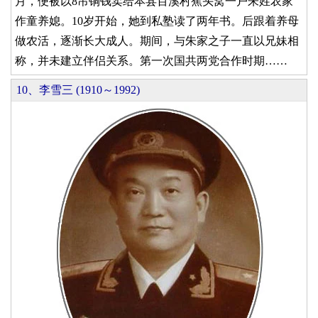
月，便被以8吊铜钱卖给本县百溪村蕉头窝一户朱姓农家
作童养媳。10岁开始，她到私塾读了两年书。后跟着养母
做农活，逐渐长大成人。期间，与朱家之子一直以兄妹相
称，并未建立伴侣关系。第一次国共两党合作时期……
10、李雪三 (1910～1992)