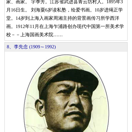
家、画家。 字季芳。江苏省武进县青云坊村人。1895年3
月16日生。 刘海粟6岁读私塾，绘爱书画。10岁进绳正学
堂。14岁到上海入画家周湘主持的背景画传习所学西洋
画。1912年11月在上海乍浦路创办现代中国第一所美术学
校－－上海国画美术院……
8、李先念 (1909～1992)