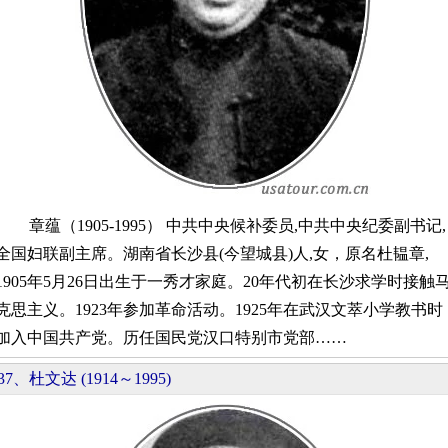
章蕴（1905-1995） 中共中央候补委员,中共中央纪委副书记,
全国妇联副主席。湖南省长沙县(今望城县)人,女，原名杜韫章,
1905年5月26日出生于一秀才家庭。20年代初在长沙求学时接触
克思主义。1923年参加革命活动。1925年在武汉文萃小学教书时
加入中国共产党。历任国民党汉口特别市党部……
37、杜文达 (1914～1995)