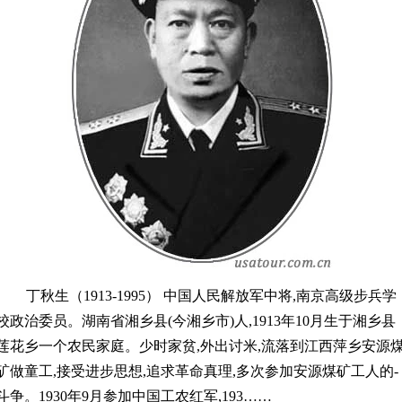
丁秋生（1913-1995） 中国人民解放军中将,南京高级步兵学
校政治委员。湖南省湘乡县(今湘乡市)人,1913年10月生于湘乡县
莲花乡一个农民家庭。少时家贫,外出讨米,流落到江西萍乡安源
矿做童工,接受进步思想,追求革命真理,多次参加安源煤矿工人的-
斗争。1930年9月参加中国工农红军,193……