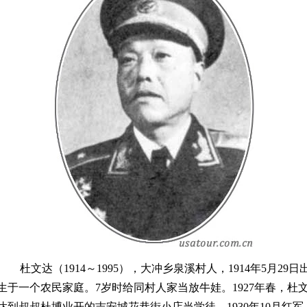
杜文达（1914～1995），大冲乡泉溪村人，1914年5月29日
生于一个农民家庭。7岁时给同村人家当放牛娃。1927年春，杜
达到叔叔杜博业开的吉安城花巷街小店当学徒。1930年10月红军