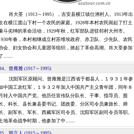
肖大荃（1913～1995），吉安县横江镇仕洲村人。1913年出
生在横江渡山下村一个农民的家庭。1928年本村农民闹起了打土
豪斗劣绅的革命活动，1929年秋，红军部队进驻邻村大州市。
1930年春，本村相继成立村苏维埃政府、赤卫队、少先队、农民
协会、妇女协会和儿童团等组织，掀起了革命高潮。肖大荃参加
了……
34、曾雍雅 (1917～1995)
沈阳军区原顾问。曾雍雅是江西省于都县人，１９３１年参
加中国工农红军，１９３２年加入中国共产主义青年团，同年８
月转入中国共产党。他历任宣传队分队长、干事、指导员、股
长、科长、县长兼县委书记、团政委、分区司令员兼旅长、师
长、副军长、军长、西藏军区司令员、沈阳军区副司令员等职。
土地革命战争时期，他参加了中……
35、韩立人 (1915～1995)