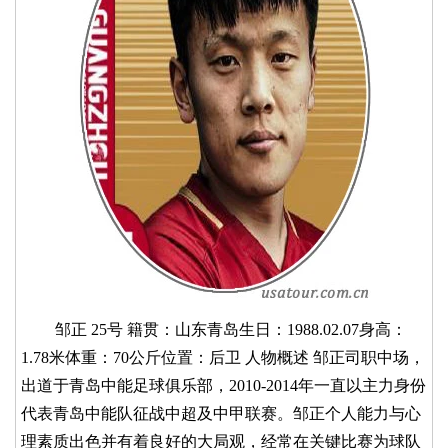
邹正 25号 籍贯：山东青岛生日：1988.02.07身高：
1.78米体重：70公斤位置：后卫 人物概述 邹正司职中场，
出道于青岛中能足球俱乐部，2010-2014年一直以主力身份
代表青岛中能队征战中超及中甲联赛。邹正个人能力与心
理素质出色并有着良好的大局观，经常在关键比赛为球队