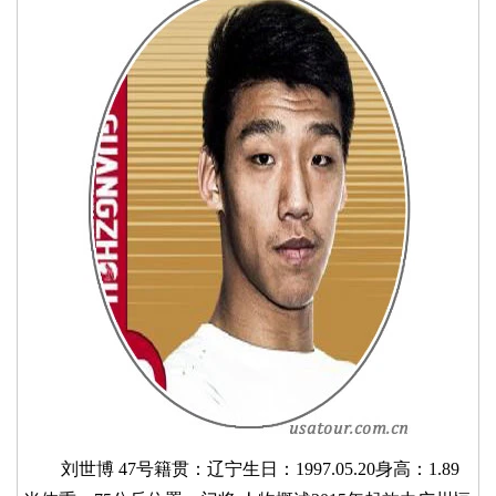
刘世博 47号籍贯：辽宁生日：1997.05.20身高：1.89