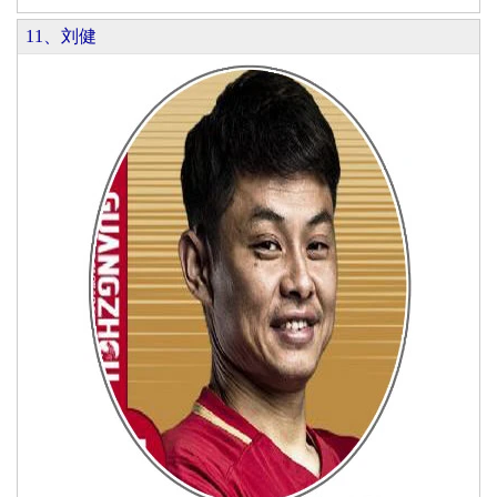
11、刘健