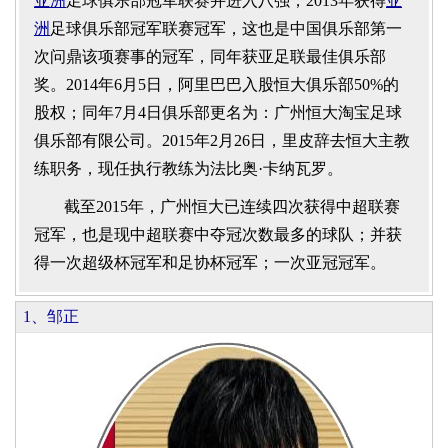
亚洲
足球俱乐部冠军联赛并进入八强，2013年获得
亚
洲
足球俱乐部冠军联赛冠军，这也是中国俱乐部第一
次问鼎该项赛事的冠军，同年获亚足联最佳俱乐部
奖。2014年6月5日，阿里巴巴入股恒大俱乐部50%的
股权；同年7月4日俱乐部更名为：广州恒大淘宝足球
俱乐部有限公司。2015年2月26日，里皮辞去恒大主教
练职务，现任执行教练为法比奥·卡纳瓦罗。
截至2015年，广州恒大已连续四次获得中超联赛
冠军，也是现中超联赛中夺冠次数最多的球队；并获
得一次超级杯冠军和足协杯冠军；一次亚冠冠军。
1、邹正