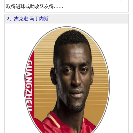
取得进球或助攻队友得……
2、杰克逊·马丁内斯