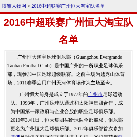
博雅人物网
>
2016中超联赛广州恒大淘宝队名单
2016中超联赛广州恒大淘宝队
名单
广州恒大淘宝足球俱乐部（Guangzhou Evergrande
Taobao Football Club）是中国广州的一所职业足球俱乐
部，现参加中国足球超级联赛。之前主场为越秀山体育
场，2011赛季启用广州天河体育场作为主场至今。
广州恒大前身是成立于1977年的
广州市
足球运动
队。1993年，广州足球队通过和太阳神集团合作，成
为中国第一家政府与企业合股的职业足球俱乐部。
2010年3月1日，恒大集团买断球队全部股权，俱乐部
更名为广州恒大足球俱乐部。2012年俱乐部首次参加