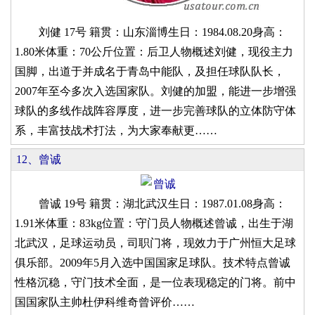
刘健 17号 籍贯：山东淄博生日：1984.08.20身高：
1.80米体重：70公斤位置：后卫人物概述刘健，现役主力
国脚，出道于并成名于青岛中能队，及担任球队队长，
2007年至今多次入选国家队。刘健的加盟，能进一步增强
球队的多线作战阵容厚度，进一步完善球队的立体防守体
系，丰富技战术打法，为大家奉献更……
12、曾诚
曾诚 19号 籍贯：湖北武汉生日：1987.01.08身高：
1.91米体重：83kg位置：守门员人物概述曾诚，出生于湖
北武汉，足球运动员，司职门将，现效力于广州恒大足球
俱乐部。2009年5月入选中国国家足球队。技术特点曾诚
性格沉稳，守门技术全面，是一位表现稳定的门将。前中
国国家队主帅杜伊科维奇曾评价……