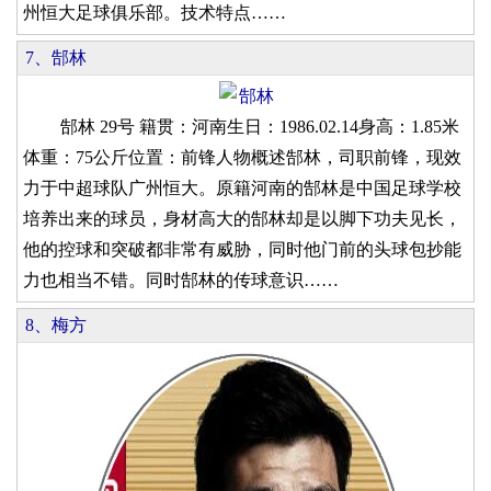
州恒大足球俱乐部。技术特点……
7、郜林
郜林 29号 籍贯：河南生日：1986.02.14身高：1.85米
体重：75公斤位置：前锋人物概述郜林，司职前锋，现效
力于中超球队广州恒大。原籍河南的郜林是中国足球学校
培养出来的球员，身材高大的郜林却是以脚下功夫见长，
他的控球和突破都非常有威胁，同时他门前的头球包抄能
力也相当不错。同时郜林的传球意识……
8、梅方