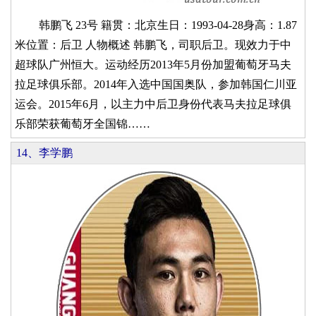
韩鹏飞 23号 籍贯：北京生日：1993-04-28身高：1.87
米位置：后卫 人物概述 韩鹏飞，司职后卫。现效力于中
超球队广州恒大。运动经历2013年5月份加盟葡萄牙马夫
拉足球俱乐部。2014年入选中国国奥队，参加韩国仁川亚
运会。2015年6月，以主力中后卫身份代表马夫拉足球俱
乐部荣获葡萄牙全国锦……
14、李学鹏