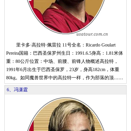
里卡多·高拉特·佩雷拉 11号全名：Ricardo Goulart
Pereira国籍：巴西圣保罗州生日：1991.6.5身高：1.81米体
重：80公斤位置：中场、前腰、前锋人物概述高拉特，
1991年6月出生于巴西圣保罗，23岁，身高182cm，体重
80kg。如同魔兽世界中的高拉特一样，作为部落的顶……
6、冯潇霆