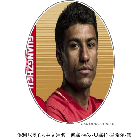
保利尼奥 8号中文姓名：何塞·保罗·贝塞拉·马希尔·儒