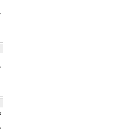
第
得
全
选