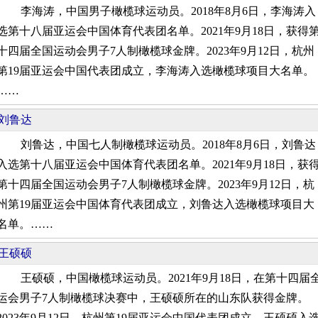
李海涛，中国男子橄榄球运动员。2018年8月6日，李海涛入
选第十八届亚运会中国体育代表团名单。2021年9月18日，获得
十四届全国运动会男子7人制橄榄球金牌。2023年9月12日，杭州
第19届亚运会中国代表团成立，李海涛入选橄榄球项目大名单。
……
刘鲁达
刘鲁达，中国七人制橄榄球运动员。2018年8月6日，刘鲁达
入选第十八届亚运会中国体育代表团名单。2021年9月18日，获
第十四届全国运动会男子7人制橄榄球金牌。2023年9月12日，杭
州第19届亚运会中国体育代表团成立，刘鲁达入选橄榄球项目大
名单。……
王硕硕
王硕硕，中国橄榄球运动员。2021年9月18日，在第十四届
运会男子7人制橄榄球决赛中，王硕硕所在的山东队获得金牌。
2023年9月12日，杭州第19届亚运会中国代表团成立，王硕硕入