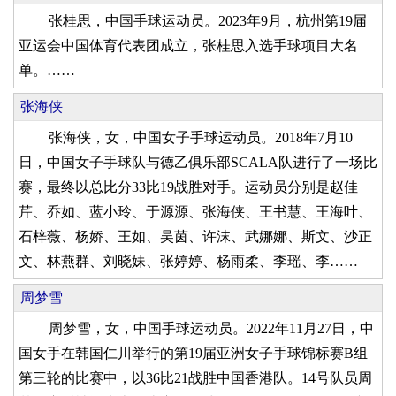
张桂思，中国手球运动员。2023年9月，杭州第19届
亚运会中国体育代表团成立，张桂思入选手球项目大名
单。……
张海侠
张海侠，女，中国女子手球运动员。2018年7月10
日，中国女子手球队与德乙俱乐部SCALA队进行了一场比
赛，最终以总比分33比19战胜对手。运动员分别是赵佳
芹、乔如、蓝小玲、于源源、张海侠、王书慧、王海叶、
石梓薇、杨娇、王如、吴茵、许沫、武娜娜、斯文、沙正
文、林燕群、刘晓妹、张婷婷、杨雨柔、李瑶、李……
周梦雪
周梦雪，女，中国手球运动员。2022年11月27日，中
国女手在韩国仁川举行的第19届亚洲女子手球锦标赛B组
第三轮的比赛中，以36比21战胜中国香港队。14号队员周