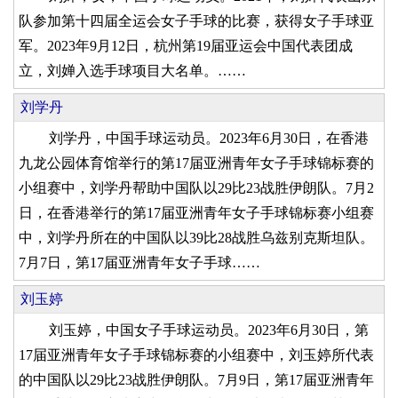
队参加第十四届全运会女子手球的比赛，获得女子手球亚
军。2023年9月12日，杭州第19届亚运会中国代表团成
立，刘婵入选手球项目大名单。……
刘学丹
刘学丹，中国手球运动员。2023年6月30日，在香港
九龙公园体育馆举行的第17届亚洲青年女子手球锦标赛的
小组赛中，刘学丹帮助中国队以29比23战胜伊朗队。7月2
日，在香港举行的第17届亚洲青年女子手球锦标赛小组赛
中，刘学丹所在的中国队以39比28战胜乌兹别克斯坦队。
7月7日，第17届亚洲青年女子手球……
刘玉婷
刘玉婷，中国女子手球运动员。2023年6月30日，第
17届亚洲青年女子手球锦标赛的小组赛中，刘玉婷所代表
的中国队以29比23战胜伊朗队。7月9日，第17届亚洲青年