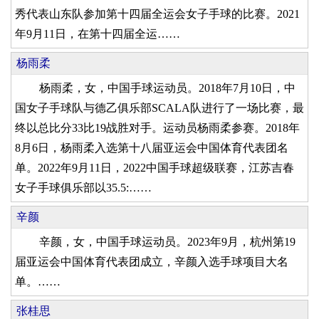
秀代表山东队参加第十四届全运会女子手球的比赛。2021
年9月11日，在第十四届全运……
杨雨柔
杨雨柔，女，中国手球运动员。2018年7月10日，中
国女子手球队与德乙俱乐部SCALA队进行了一场比赛，最
终以总比分33比19战胜对手。运动员杨雨柔参赛。2018年
8月6日，杨雨柔入选第十八届亚运会中国体育代表团名
单。2022年9月11日，2022中国手球超级联赛，江苏吉春
女子手球俱乐部以35.5:……
辛颜
辛颜，女，中国手球运动员。2023年9月，杭州第19
届亚运会中国体育代表团成立，辛颜入选手球项目大名
单。……
张桂思