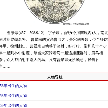
曹景宗(457—508.9.12)，字子震，新野(今河南境内)人，南
朝时期梁朝名将。 曹景宗的父亲曹欣之，是宋朝将领，位至征虏
将军、徐州刺史。曹景宗自幼善于骑射，好打猎。常和几十个少
年一起到林中射鹿，每当大家骑着马一起追捕鹿群时，鹿马相
杂，众人都怕射中别人的马。只有曹景宗无所顾忌，拨箭射
之……
人物导航
456年出生的人物
458年出生的人物
459年出生的人物