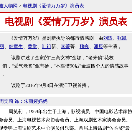
雅人物网
>
电视剧《爱情万万岁》演员表
电视剧《爱情万万岁》演员表
《爱情万万岁》是刘新执导的都市情感剧，由
刘涛
、
张凯
丽
、
韩童生
、
黄觉
、
叶祖
新、
李菁
菁、
魏巍
、
潘辰
等主演 。
该剧讲述了金家的“三高女神”金娜，“老来俏”花枝
俏，“受气老爸”金志扬，“不靠谱90后”金波四个人的情感故事
。
该剧于2016年9月8日在浙江卫视首播 。
周笑莉 饰：朱丽娅妈妈
周笑莉 ，1969年出生于上海，影视演员、中国电影艺术家
会会员、上海电视艺术家协会会员、上海戏剧艺术家协会会员。
现受聘上海话剧艺术中心演员俱乐部。首届上海话剧“佐临奖”最