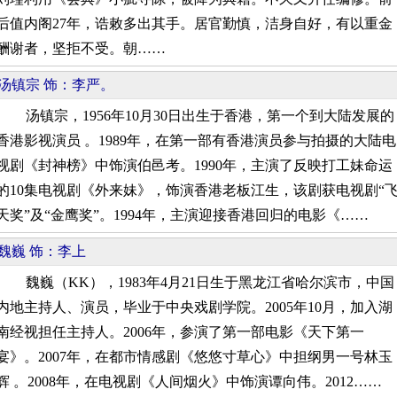
后值内阁27年，诰敕多出其手。居官勤慎，洁身自好，有以重金
酬谢者，坚拒不受。朝……
汤镇宗 饰：李严。
汤镇宗，1956年10月30日出生于香港，第一个到大陆发展的
香港影视演员 。1989年，在第一部有香港演员参与拍摄的大陆电
视剧《封神榜》中饰演伯邑考。1990年，主演了反映打工妹命运
的10集电视剧《外来妹》，饰演香港老板江生，该剧获电视剧“
天奖”及“金鹰奖”。1994年，主演迎接香港回归的电影《……
魏巍 饰：李上
魏巍（KK），1983年4月21日生于黑龙江省哈尔滨市，中国
内地主持人、演员，毕业于中央戏剧学院。2005年10月，加入湖
南经视担任主持人。2006年，参演了第一部电影《天下第一
宴》。2007年，在都市情感剧《悠悠寸草心》中担纲男一号林玉
辉 。2008年，在电视剧《人间烟火》中饰演谭向伟。2012……