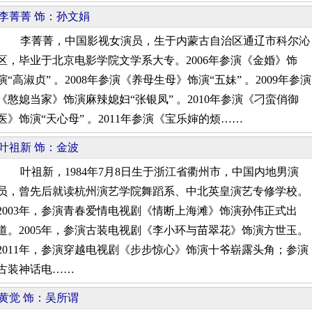
李菁菁 饰：孙文娟
李菁菁，中国影视女演员，生于内蒙古自治区通辽市科尔沁
区，毕业于北京电影学院文学系大专。2006年参演《金婚》饰
演“高淑贞” 。2008年参演《养母生母》饰演“五妹” 。2009年参演
《憨媳当家》饰演麻辣媳妇“张银凤” 。2010年参演《刁蛮俏御
医》饰演“天心母” 。2011年参演《宝乐婶的烦……
叶祖新 饰：金波
叶祖新，1984年7月8日生于浙江省衢州市，中国内地男演
员，曾先后就读杭州演艺学院舞蹈系、中北英皇演艺专修学校。
2003年，参演青春爱情电视剧《情断上海滩》饰演孙伟正式出
道。2005年，参演古装电视剧《李小环与苗翠花》饰演方世玉。
2011年，参演穿越电视剧《步步惊心》饰演十爷崭露头角；参演
古装神话电……
黄觉 饰：吴所谓