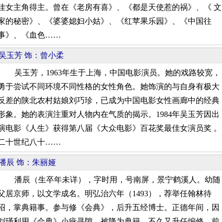
佳女主角得主。曾在《老房有喜》、《都是天使惹的祸》、《 文
家的秘密》、《婆婆媳妇小姑》、《红苹果乐园》、《中国往
事》、《血色……
吴玉芳 饰：曾小柔
吴玉芳，1963年生于上海，中国电影演员。她的戏路较宽，
勇于尝试不同环境不同性格的女性角色。她饰演的与自身有极大
反差的陕北农村姑娘刘巧珍，已成为中国电影女性画廊中的经典
形象。她的表演注重对人物内在气质的揭示。1984年吴玉芳因出
演电影《人生》获得第八届《大众电影》百花奖最佳女演员奖 。
二十世纪八十……
潘辰 饰：朱丽娅
潘辰（生卒年未详），字时用，号南屏，景宁鹤溪人。幼随
父居京师，以文学成名。明弘治六年（1493），荐举任翰林待
诏，掌典籍事。参与修《会典》，后升五经博士。正德年间，因
刘瑾利用《会典》小疵寻隙，被降为典籍。不久又升任编修。前