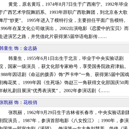
黄觉，原名黄珏，1974年8月7日生于广西南宁。1992年毕业
于广西艺术学院舞蹈系。1993年辞职广西歌舞团，到北京各大歌
舞厅“炒更”。 1995年进入了模特行业，主要担任平面广告模特。
1996年在某文化公司做演出 。2002出演电影《恋爱中的宝贝》而
走进演艺之路，并凭借此片获得第5届华语电影传……
韩童生 饰：金志扬
韩童生，1955年6月1日出生于北京，毕业于中央实验话剧
院，国家一级演员 ，获文化部专家称号，享受国务院政府津贴。
1988年因话剧《命运的拨弄》饰“芦卡申”一角、获得第5届中国
剧梅花奖 。1999年因《生死场》饰赵三一角获得文化部国庆50周
年献礼剧目展演“优秀表演奖” 。2002年参演话剧《……
张凯丽 饰：花枝俏
张凯丽，1962年9月29日生于吉林省长春市，中央实验话剧
剧院演员 。1987年，参演首部电影《八女投江》；1990年，参演
中国第一部室内剧《渴望》，饰演第一女主角刘慧芳，凭借《渴