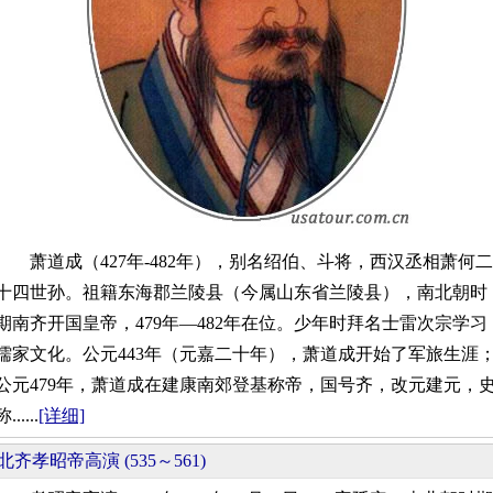
萧道成（427年-482年），别名绍伯、斗将，西汉丞相萧何二
十四世孙。祖籍东海郡兰陵县（今属山东省兰陵县），南北朝时
期南齐开国皇帝，479年—482年在位。少年时拜名士雷次宗学习
儒家文化。公元443年（元嘉二十年），萧道成开始了军旅生涯
公元479年，萧道成在建康南郊登基称帝，国号齐，改元建元，
称......
[详细]
北齐孝昭帝高演 (535～561)