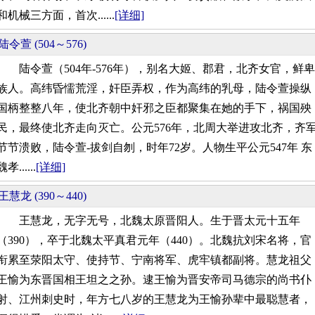
和机械三方面，首次......
[详细]
陆令萱 (504～576)
陆令萱（504年-576年），别名大姬、郡君，北齐女官，鲜卑
族人。高纬昏懦荒淫，奸臣弄权，作为高纬的乳母，陆令萱操纵
国柄整整八年，使北齐朝中奸邪之臣都聚集在她的手下，祸国殃
民，最终使北齐走向灭亡。公元576年，北周大举进攻北齐，齐
节节溃败，陆令萱-拔剑自刎，时年72岁。人物生平公元547年 东
魏孝......
[详细]
王慧龙 (390～440)
王慧龙，无字无号，北魏太原晋阳人。生于晋太元十五年
（390），卒于北魏太平真君元年（440）。北魏抗刘宋名将，官
衔累至荥阳太守、使持节、宁南将军、虎牢镇都副将。慧龙祖父
王愉为东晋国相王坦之之孙。逮王愉为晋安帝司马德宗的尚书仆
射、江州刺史时，年方七八岁的王慧龙为王愉孙辈中最聪慧者，