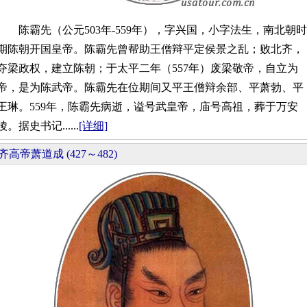
陈霸先（公元503年-559年），字兴国，小字法生，南北朝时
期陈朝开国皇帝。陈霸先曾帮助王僧辩平定侯景之乱；败北齐，
夺梁政权，建立陈朝；于太平二年（557年）废梁敬帝，自立为
帝，是为陈武帝。陈霸先在位期间又平王僧辩余部、平萧勃、平
王琳。559年，陈霸先病逝，谥号武皇帝，庙号高祖，葬于万安
陵。据史书记......
[详细]
齐高帝萧道成 (427～482)