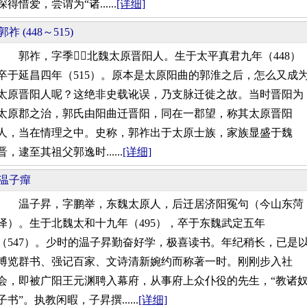
深得惜爱，尝谓为“诸......
[详细]
郭祚 (448～515)
郭祚，字季，北魏太原晋阳人。生于太平真君九年（448）
卒于延昌四年（515）。原本是太原阳曲的郭淮之后，怎么又成
太原晋阳人呢？这绝非史载讹误，乃支脉迁徙之故。当时晋阳为
太原郡之治，郭氏由阳曲迁晋阳，同在一郡望，称其太原晋阳
人，当在情理之中。史称，郭祚出于太原士族，家族显盛于魏
晋，逮至其祖父郭逸时......
[详细]
温子癉
温子昇，字鹏举，东魏太原人，后迁居济阳冤句（今山东菏
泽）。生于北魏太和十九年（495），卒于东魏武定五年
（547）。少时的温子昇勤奋好学，极喜读书。年纪稍长，已是
博览群书、强记百家、文诗清新婉约而称著一时。刚刚步入社
会，即被广阳王元渊聘入幕府，从事府上众仆役的先生，“教诸
子书”。执教闲暇，子昇撰......
[详细]