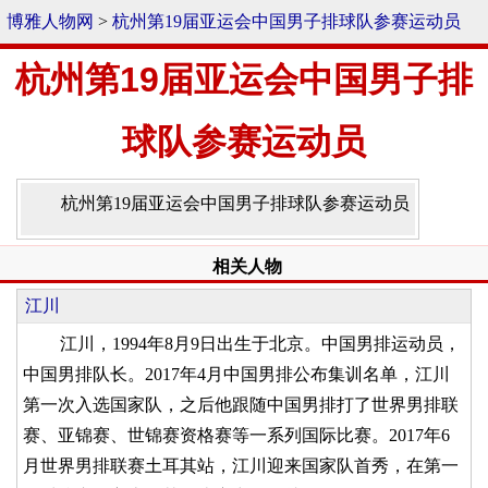
博雅人物网
>
杭州第19届亚运会中国男子排球队参赛运动员
杭州第19届亚运会中国男子排
球队参赛运动员
杭州第19届亚运会中国男子排球队参赛运动员
相关人物
江川
江川，1994年8月9日出生于北京。中国男排运动员，
中国男排队长。2017年4月中国男排公布集训名单，江川
第一次入选国家队，之后他跟随中国男排打了世界男排联
赛、亚锦赛、世锦赛资格赛等一系列国际比赛。2017年6
月世界男排联赛土耳其站，江川迎来国家队首秀，在第一