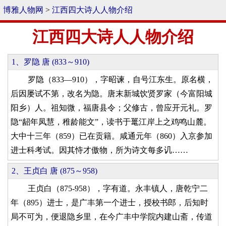
博雅人物网
>
江西四大诗人人物介绍
江西四大诗人人物介绍
1、罗隐 唐 (833～910)
罗隐（833—910），字昭谏，自号江东生。原名横，
后因屡试不第，改名为隐。唐末新城饮贤罗家（今富阳城
阳乡）人。祖知微，福唐县令；父修古，曾应开元礼。罗
隐“龆年凤慧，稚龄能文”，读书于鼍江岸上之鸡鸣山麓。
大中十三年（859）已在贡籍。咸通元年（860）入京参加
进士科考试。因其恃才傲物，所为诗文每多讥……
2、王贞白 唐 (875～958)
王贞白（875-958），字有道。永丰镇人，唐乾宁二
年（895）进士，是广丰第一个进士，授校书郎，后知时
局不可为，便退隐乡里，在今广丰中学院内建山斋，传道