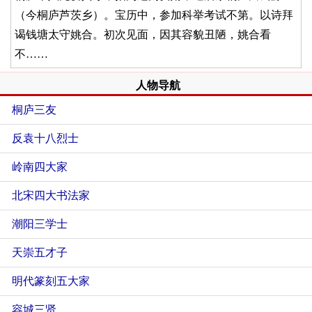
（今桐庐芦茨乡）。宝历中，参加科举考试不第。以诗拜
谒钱塘太守姚合。初次见面，因其容貌丑陋，姚合看
不……
人物导航
桐庐三友
反袁十八烈士
岭南四大家
北宋四大书法家
潮阳三学士
天崇五才子
明代篆刻五大家
容城三贤