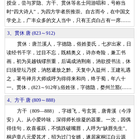
授业，尝与罗隐、方干、贯休等名士同游唱和，号称当
时“四大诗人”，为四方学者所推崇。自古而今，在中国文
学史上，广丰众多的文人当中，只有王贞白占有一席……
3、贯休 唐 (823～912)
贯休：唐兰溪人，字德隐，俗姓姜氏，七岁出家，日
读经书千字，过目不忘，既精奥义，诗亦奇险，兼工书
画，初为吴越钱镠所重，后谒成汭荆南，汭欲授书法，休
曰须登坛乃授，汭怒遞放之黔。天复中入益州，王建礼遇
之，署号禅月大师或呼为得得来和尚，终于蜀，年八十
一。贯休，(823～912年),俗姓张，字德隐，婺州兰豁(……
4、方干 唐 (809～888)
方干（809—888），字雄飞，号玄英，唐青溪（今淳
安）人。从小爱吟咏，深得师长徐凝的器重。一次，因偶
得佳句，欢喜雀跃，不慎跌破嘴唇，人呼为“缺唇先生”。
桐庐章八元爱其才，招为过门女婿，遂居家桐江白云源