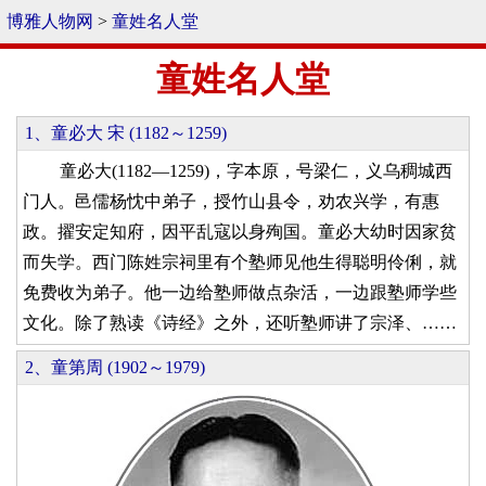
博雅人物网
>
童姓名人堂
童姓名人堂
1、童必大 宋 (1182～1259)
童必大(1182—1259)，字本原，号梁仁，义乌稠城西
门人。邑儒杨忱中弟子，授竹山县令，劝农兴学，有惠
政。擢安定知府，因平乱寇以身殉国。童必大幼时因家贫
而失学。西门陈姓宗祠里有个塾师见他生得聪明伶俐，就
免费收为弟子。他一边给塾师做点杂活，一边跟塾师学些
文化。除了熟读《诗经》之外，还听塾师讲了宗泽、……
2、童第周 (1902～1979)