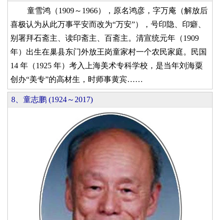
童雪鸿（1909～1966），原名鸿彦，字万庵（解放后
喜极认为从此万事平安而改为“万安”），号印隐、印癖、
别署拜石斋主、读印斋主、百斋主。清宣统元年（1909
年）出生在巢县东门外放王岗童家村一个农民家庭。民国
14 年（1925 年）考入上海美术专科学校，是当年刘海粟
创办“美专”的高材生，时师事黄宾……
8、童志鹏 (1924～2017)