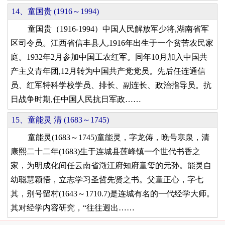
14、童国贵 (1916～1994)
童国贵（1916-1994）中国人民解放军少将,湖南省军
区司令员。江西省信丰县人,1916年出生于一个贫苦农民家
庭。1932年2月参加中国工农红军。同年10月加入中国共
产主义青年团,12月转为中国共产党党员。先后任连通信
员、红军特科学校学员、排长、副连长、政治指导员。抗
日战争时期,任中国人民抗日军政……
15、童能灵 清 (1683～1745)
童能灵(1683～1745)童能灵，字龙俦，晚号寒泉，清
康熙二十二年(1683)生于连城县莲峰镇一个世代书香之
家，为明成化间任云南省澂江府知府童玺的元孙。能灵自
幼聪慧颖悟，立志学习圣哲先贤之书。父童正心，字七
其，别号留村(1643～1710.7)是连城有名的一代经学大师。
其对经学内容研究，“往往迥出……