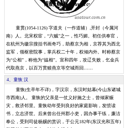
童贯(1054-1126) 字道夫（一作道辅）,开封（今属河
南）人。北宋权宦，“六贼”之一，性巧媚。初任供奉官，
在杭州为徽宗搜括书画奇巧，助蔡京为相，京荐其为西北
监军，领枢密院事，掌兵权二十年，权倾内外。时称蔡京
为“公相”，称他为“媪相”。宣和四年，攻辽失败，乞金兵
代取燕京，以百万贯赎燕京等空城而回……
4、童恢 汉
童恢(生卒年不详)，字汉宗，东汉时姑幕(今山东诸城
市西南)人。 童恢的父亲是一仗义好施之士，曾倾家赈
灾，救济邻里。童恢幼年受到良好的家庭影响，发愤读
书，立志济世。后来曾出任州郡小吏，因办事干练，廉洁
奉公，受到司徒杨赐的赏识，于公元182年(东汉光和五年)