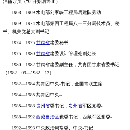
治辅导员（“0”开始后终止）
1968—1969 水电部刘家峡工程局房建队劳动
1969—1974 水电部第四工程局八一三分局技术员、秘
书、机关党总支副书记
1974—1975
甘肃省
建委秘书
1975—1980
甘肃省
建委设计管理处副处长
1980—1982 甘肃省建委副主任，共青团甘肃省委书记
（1982．09—1982．12）
1982—1984 共青团中央-书记，全国青联主席
1984—1985 共青团中央--
1985—1988
贵州省
委书记，
贵州省
军区党委-
1988—1992
西藏自治区
党委书记，西藏军区党委-
1992—1993 中央政治局常委、中央-书记