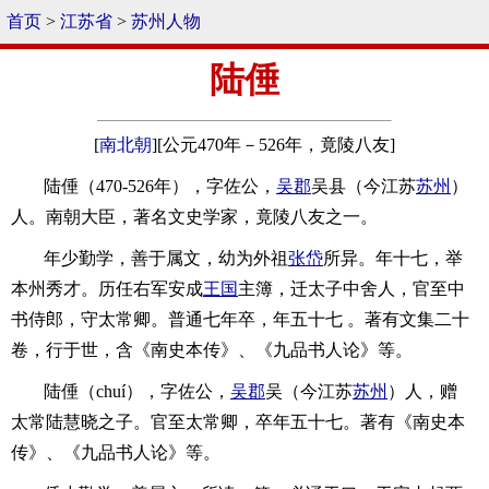
首页
>
江苏省
>
苏州人物
陆倕
[
南北朝
][公元470年－526年，竟陵八友]
陆倕（470-526年），字佐公，
吴郡
吴县（今江苏
苏州
）
人。南朝大臣，著名文史学家，竟陵八友之一。
年少勤学，善于属文，幼为外祖
张岱
所异。年十七，举
本州秀才。历任右军安成
王国
主簿，迁太子中舍人，官至中
书侍郎，守太常卿。普通七年卒，年五十七 。著有文集二十
卷，行于世，含《南史本传》、《九品书人论》等。
陆倕（chuí），字佐公，
吴郡
吴（今江苏
苏州
）人，赠
太常陆慧晓之子。官至太常卿，卒年五十七。著有《南史本
传》、《九品书人论》等。