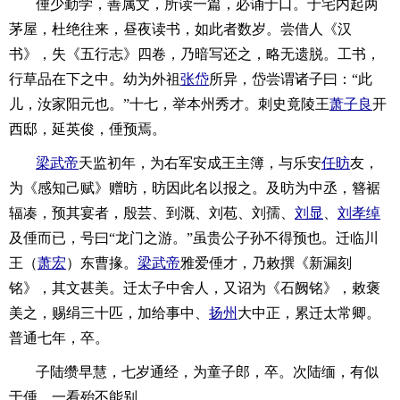
倕少勤学，善属文，所读一篇，必诵于口。于宅内起两
茅屋，杜绝往来，昼夜读书，如此者数岁。尝借人《汉
书》，失《五行志》四卷，乃暗写还之，略无遗脱。工书，
行草品在下之中。幼为外祖
张岱
所异，岱尝谓诸子曰：“此
儿，汝家阳元也。”十七，举本州秀才。刺史竟陵王
萧子良
开
西邸，延英俊，倕预焉。
梁武帝
天监初年，为右军安成王主簿，与乐安
任昉
友，
为《感知己赋》赠昉，昉因此名以报之。及昉为中丞，簪裾
辐凑，预其宴者，殷芸、到溉、刘苞、刘孺、
刘显
、
刘孝绰
及倕而已，号曰“龙门之游。”虽贵公子孙不得预也。迁临川
王（
萧宏
）东曹掾。
梁武帝
雅爱倕才，乃敕撰《新漏刻
铭》，其文甚美。迁太子中舍人，又诏为《石阙铭》，敕褒
美之，赐绢三十匹，加给事中、
扬州
大中正，累迁太常卿。
普通七年，卒。
子陆缵早慧，七岁通经，为童子郎，卒。次陆缅，有似
于倕，一看殆不能别。