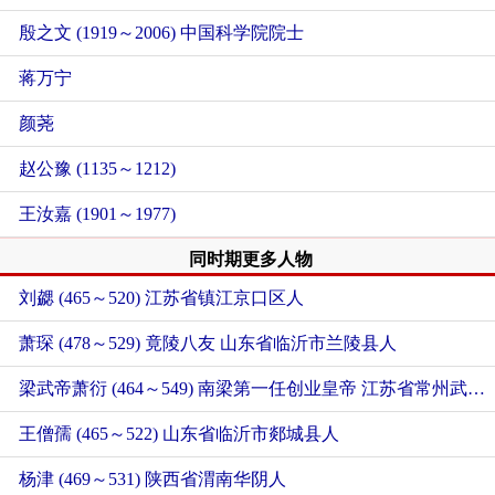
殷之文 (1919～2006) 中国科学院院士
蒋万宁
颜荛
赵公豫 (1135～1212)
王汝嘉 (1901～1977)
同时期更多人物
刘勰 (465～520)
江苏省镇江京口区人
萧琛 (478～529) 竟陵八友
山东省临沂市兰陵县人
梁武帝萧衍 (464～549) 南梁第一任创业皇帝
江苏省常州武进人
王僧孺 (465～522)
山东省临沂市郯城县人
杨津 (469～531)
陕西省渭南华阴人