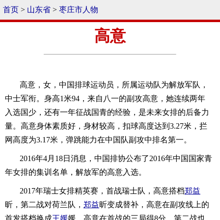
首页
>
山东省
>
枣庄市人物
高意
高意，女，中国排球运动员，所属运动队为解放军队，
中士军衔。身高1米94，来自八一的副攻高意，她连续两年
入选国少，还有一年征战国青的经验，是未来女排的后备力
量。高意身体素质好，身材较高，扣球高度达到3.27米，拦
网高度为3.17米，弹跳能力在中国队副攻中排名第一。
2016年4月18日消息，中国排协公布了2016年中国国家青
年女排的集训名单，解放军的高意入选。
2017年瑞士女排精英赛，首战瑞士队，高意搭档
郑益
昕，第二战对荷兰队，
郑益
昕变成替补，高意在副攻线上的
首发搭档换成
王媛
媛。高意在首战的三局得8分，第二战也