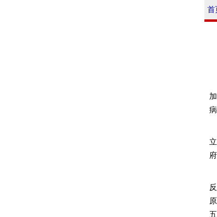
首
加
病
立
府
反
原
五