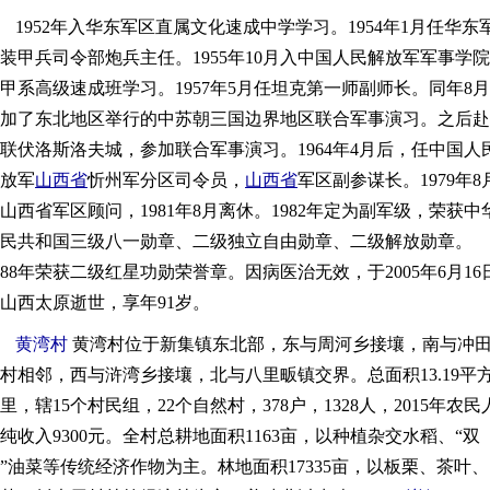
1952年入华东军区直属文化速成中学学习。1954年1月任华东
装甲兵司令部炮兵主任。1955年10月入中国人民解放军军事学院
甲系高级速成班学习。1957年5月任坦克第一师副师长。同年8月
加了东北地区举行的中苏朝三国边界地区联合军事演习。之后赴
联伏洛斯洛夫城，参加联合军事演习。1964年4月后，任中国人
放军
山西省
忻州军分区司令员，
山西省
军区副参谋长。1979年8
山西省军区顾问，1981年8月离休。1982年定为副军级，荣获中
民共和国三级八一勋章、二级独立自由勋章、二级解放勋章。
988年荣获二级红星功勋荣誉章。因病医治无效，于2005年6月16
山西太原逝世，享年91岁。
黄湾村
黄湾村位于新集镇东北部，东与周河乡接壤，南与冲
村相邻，西与浒湾乡接壤，北与八里畈镇交界。总面积13.19平
里，辖15个村民组，22个自然村，378户，1328人，2015年农民
纯收入9300元。全村总耕地面积1163亩，以种植杂交水稻、“双
”油菜等传统经济作物为主。林地面积17335亩，以板栗、茶叶、