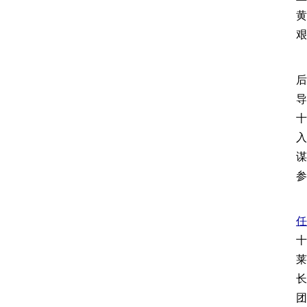
黄
艰
后
导
十
入
谋
参
任
十
莱
长
团