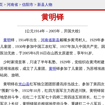
页
>
河南省
>
信阳市
>
新县人物
黄明铎
[公元1914年－2005年，开国大校]
黄明
铎，1914年出生，
河南省
新县
戴嘴乡黄湾村人。1929年参
儿童团，1930年参加中国工农红军。1937年加入中国共产党。因
医治无效，于2005年6月16日在山西太原逝世，享年91岁。
少时家境贫寒，只读了半年私塾。1929年，党组织在黄湾村建
苏维埃政权，成立了儿童团。
黄明
铎参加了儿童团，为苏维埃政
站岗、放哨。
黄明铎在
光山县
红军独立团团部通讯排当战士。参加了第四次
“围剿”斗争。1932年10月，红四方面军主力西进川陕。黄明铎留
地坚持斗争，任红二十五军七十四师二营四连五班班长。红二十
军北上长征，黄明铎留在根据地坚持斗争。重建红二十八军后，