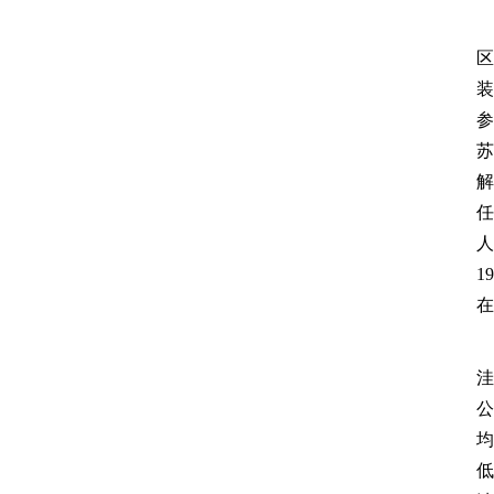
区
装
参
苏
解
任
人
1
在
洼
公
均
低