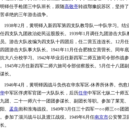
明铎任手枪团三中队班长，跟随
高敬亭
转战鄂豫皖苏区，坚持了
苦卓绝的三年游击战争。
1938年2月，黄明铎入新四军第四支队教导队一中队学习。结
任四支队九团政治处民运股股长。1939年1月调任九团游击大队
员。游击大队改编为四支队十四团后，任二营五连连长。12月任
四团游击大队事大队长。1941年11月任合肥独立营营长。同年底
抗大八分校学习。1942年毕业后任新四军二师五旅司令部作战参
。1945年2月任新四军二师六旅司令部侦察股长。5月任十八团副
谋长。
1946年4月，黄明铎因战斗负伤在华东军区-休养所休养。伤愈
华
中军区俘虏军官团一大队队长，后历
任华
中军区七纵二十师五
九团、二十一师六十一团团参谋长、副团长等职。参加了莱芜、
阳、
孟良
崮和淮海战役。1949年3月任三十四军一○○师三○○团团
。参加了淄川战斗以及渡江战役。1949年6月任
南京市
公安警卫
长。