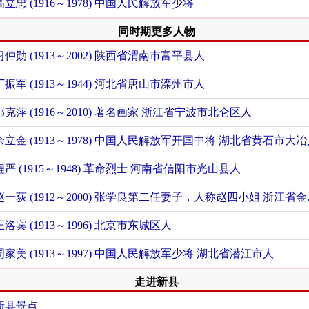
高立忠 (1916～1978) 中国人民解放军少将
同时期更多人物
习仲勋 (1913～2002)
陕西省渭南市富平县人
丁振军 (1913～1944)
河北省唐山市滦州市人
邵克萍 (1916～2010) 著名画家
浙江省宁波市北仑区人
余立金 (1913～1978) 中国人民解放军开国中将
湖北省黄石市大冶
程严 (1915～1948) 革命烈士
河南省信阳市光山县人
赵一荻 (1912～2000) 张学良第二任妻子，人称赵四小姐
浙江省金华市兰溪市人
王洛宾 (1913～1996)
北京市东城区人
周家美 (1913～1997) 中国人民解放军少将
湖北省潜江市人
走进新县
新县景点