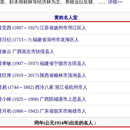
油茶、杉木用材林等经济林为主。养殖业以生猪、……
详细++
黄姓名人堂
黄竞西 (1897～1927) 江苏省扬州市邗江区人
黄日纪 (1713～?) 福建省漳州市龙海区人
黄焕云 广西崇左市扶绥县人
黄孝敏 (1907～1937) 福建省宁德市古田县人
黄巨厚 (1919～2017) 陕西省榆林市清涧县人
黄易 (1744～1802) 西泠八家 浙江省杭州市人
黄小林 (1925～1968) 广西防城港市上思县人
黄月初 (1866～1942) 广东省韶关市南雄市人
同年(公元1914年)出生的名人：