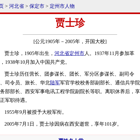
页
>
河北省
>
保定市
>
定州市人物
贾士珍
[公元1905年－2005年，开国大校]
贾士珍，1905年出生，
河北省
定州市
人。1937年11月参加革
，1938年10月加入中国共产党。
贾士珍历任营长、团参谋长、团长、军分区参谋长、副司令
、司令员、旅长、华北
陆军
军官学校校务部副部长、通信兵学院
务部部长、西安军事电讯工程学院副院长等职。离职休养后，享
正军职待遇。
1955年9月被授予大校军衔。
2005年7月1日，贾士珍因病在西安逝世，享年101岁。