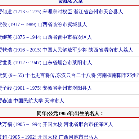
贾姓名人堂
贾似道 (1213～1275) 宋理宗时权臣 浙江省台州市天台县人
贾俊 (1917～1989) 山西省临汾市翼城县人
贾继英 (1875～1944) 山西省晋中市榆次区人
贾乾瑞 (1916～2015) 中国人民解放军少将 陕西省渭南市大荔人
贾世贵 (1912～1947) 山东省烟台市莱阳市人
贾复 (9～55) 十七史百将传,东汉云台二十八将 河南省南阳市邓州
贾子毅 (1901～1975) 安徽省亳州市涡阳县人
贾春迪 中国民航大学 天津市人
同年(公元1905年)出生的名人：
耿万福 (1905～1994) 开国大校 河北省邢台市任泽区人
黄超 (1905～1992) 开国大校 广西河池市巴马人