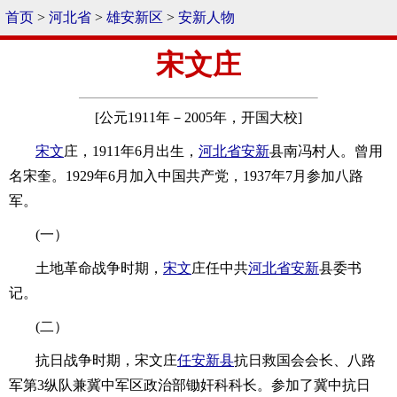
首页
>
河北省
>
雄安新区
>
安新人物
宋文庄
[公元1911年－2005年，开国大校]
宋文
庄，1911年6月出生，
河北省
安新
县南冯村人。曾用
名宋奎。1929年6月加入中国共产党，1937年7月参加八路
军。
(一）
土地革命战争时期，
宋文
庄任中共
河北省
安新
县委书
记。
(二）
抗日战争时期，宋文庄
任安
新县
抗日救国会会长、八路
军第3纵队兼冀中军区政治部锄奸科科长。参加了冀中抗日