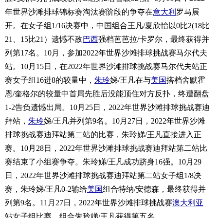
年世界沙滩排球锦标赛淘汰赛阶段的争夺在
意大利
罗马展
开。在女子组1/16决赛中，中国组合王凡/夏欣怡以0比2(18比
21、15比21）遗憾不敌
巴西
强档芭芭拉/卡罗尔，最终获得并
列第17名。10月，参加2022年世界沙滩排球挑战赛马尔代夫
站。10月15日，在2022年世界沙滩排球挑战赛马尔代夫站正
赛女子组16进8的较量中，
朱玲
娣/王凡在与
美国
搭档舍默霍
恩/奎格尔的较量中首局先胜后没能顶住对方反扑，终遭翻盘
1-2告负遗憾出局。10月25日，2022年世界沙滩排球挑战赛迪
拜站，
朱玲
娣/王凡并列第9名。10月27日，2022年世界沙滩
排球挑战赛迪拜站第二站的比赛，朱玲娣/王凡直接进入正
赛。10月28日，2022年世界沙滩排球挑战赛迪拜站第二站比
赛结束了小组赛争夺。朱玲娣/王凡成功跻身16强。10月29
日，2022年世界沙滩排球挑战赛迪拜站第二站女子组1/8决
赛，朱玲娣/王凡0-2输给
美国
组合特纳/安德森，最终获得并
列第9名。11月27日，2022年世界沙滩排球挑战赛
澳大利亚
站女子组比赛，组合朱玲娣/王凡获得第五名。