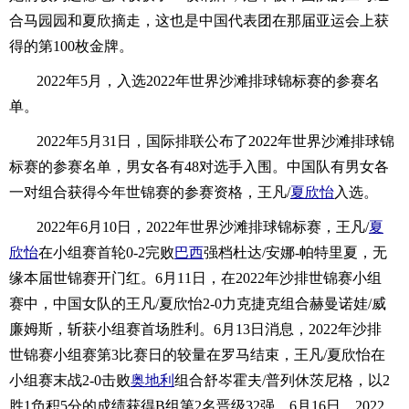
合马园园和夏欣摘走，这也是中国代表团在那届亚运会上获
得的第100枚金牌。
2022年5月，入选2022年世界沙滩排球锦标赛的参赛名
单。
2022年5月31日，国际排联公布了2022年世界沙滩排球锦
标赛的参赛名单，男女各有48对选手入围。中国队有男女各
一对组合获得今年世锦赛的参赛资格，王凡/
夏欣怡
入选。
2022年6月10日，2022年世界沙滩排球锦标赛，王凡/
夏
欣怡
在小组赛首轮0-2完败
巴西
强档杜达/安娜-帕特里夏，无
缘本届世锦赛开门红。6月11日，在2022年沙排世锦赛小组
赛中，中国女队的王凡/夏欣怡2-0力克捷克组合赫曼诺娃/威
廉姆斯，斩获小组赛首场胜利。6月13日消息，2022年沙排
世锦赛小组赛第3比赛日的较量在罗马结束，王凡/夏欣怡在
小组赛末战2-0击败
奥地利
组合舒岑霍夫/普列休茨尼格，以2
胜1负积5分的成绩获得B组第2名晋级32强。6月16日，2022