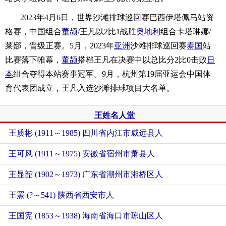
2023年4月6日，世界沙滩排球巡回赛巴西伊塔佩马站资
格赛，中国组合
董颉
/王凡以2比1战胜
奥地利
组合卡塔琳娜/
莱娜，晋级正赛。5月，2023年
亚洲
沙滩排球巡回赛
泰国
站
比赛落下帷幕，
董颉
搭档王凡在决赛中以总比分2比0击败
日
本
组合夺得本站赛事冠军。9月，杭州第19届亚运会中国体
育代表团成立，王凡入选沙滩排球项目大名单。
王姓名人堂
王质彬 (1911～1985) 四川省内江市威远县人
王可风 (1911～1975) 安徽省宿州市萧县人
王显韶 (1902～1973) 广东省潮州市湘桥区人
王罴 (?～541) 陕西省西安市人
王国宪 (1853～1938) 海南省海口市琼山区人