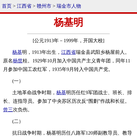
首页
>
江西省
>
赣州市
>
瑞金市人物
杨基明
[公元1913年－1999年，开国大校]
杨基
明，1913年出生，
江西省
瑞金县武阳乡杨屋前人。
原名
杨世
桂。1929年10月加入中国共产主义青年团，同年11
月参加中国工农红军，1935年9月转入中国共产党。
(一）
土地革命战争时期，
杨基
明历任红9军团战士、班长、排
长、连指导员。参加了中央苏区历次反“围剿”作战和长征。
曾三
次负伤。
(二）
抗日战争时期，杨基明历任八路军120师副教导员、教导