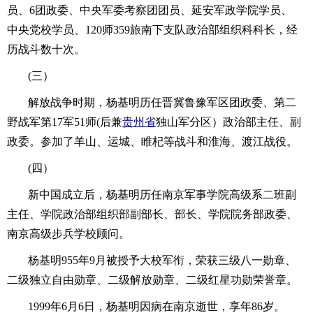
员、6团政委、中央军委考察团团员、延安军政学院学员、
中央党校学员、120师359旅南下支队政治部组织科科长，经
历战斗数十次。
(三）
解放战争时期，杨基明历任晋冀鲁豫军区团政委、第二
野战军第17军51师(后兼
贵州省
独山军分区）政治部主任、副
政委。参加了羊山、运城、睢杞等战斗和淮海、渡江战役。
(四）
新中国成立后，杨基明历任南京军事学院高级系二班副
主任、学院政治部组织部副部长、部长、学院院务部政委、
南京高级步兵学校顾问。
杨基明955年9月被授予大校军衔，荣获三级八一勋章、
二级独立自由勋章、二级解放勋章、二级红星功勋荣誉章。
1999年6月6日，杨基明因病在南京逝世，享年86岁。