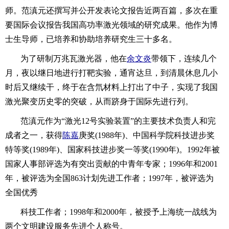
师。范滇元还撰写并公开发表论文报告近两百篇，多次在重
要国际会议报告我国高功率激光领域的研究成果。他作为博
士生导师，已培养和协助培养研究生三十多名。
为了研制万兆瓦激光器，他在
余文炎
带领下，连续几个
月，夜以继日地进行打靶实验，通宵达旦，到清晨休息几小
时后又继续干，终于在含氘材料上打出了中子，实现了我国
激光聚变历史零的突破，从而跻身于国际先进行列。
范滇元作为“激光12号实验装置”的主要技术负责人和完
成者之一，获得
陈嘉
庚奖(1988年)、中国科学院科技进步奖
特等奖(1989年)、国家科技进步奖一等奖(1990年)。1992年被
国家人事部评选为有突出贡献的中青年专家；1996年和2001
年，被评选为全国863计划先进工作者；1997年，被评选为
全国优秀
科技工作者；1998年和2000年，被授予上海统一战线为
两个文明建设服务先进个人称号。