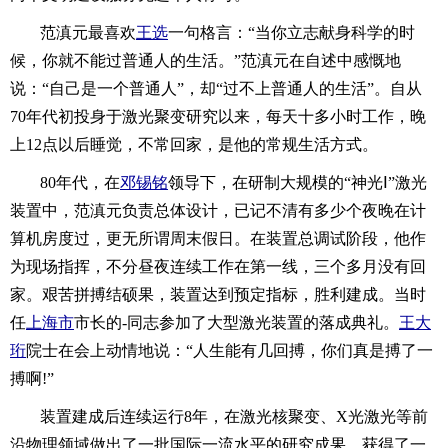
范滇元最喜欢
王选
一句格言：“当你立志献身科学的时
候，你就不能过普通人的生活。”范滇元在自述中感慨地
说：“自己是一个普通人”，却“过不上普通人的生活”。自从
70年代初投身于激光聚变研究以来，每天十多小时工作，晚
上12点以后睡觉，不常回家，是他的常规生活方式。
80年代，在
邓锡铭
领导下，在研制大规模的“神光Ⅰ”激光
装置中，范滇元负责总体设计，已记不清有多少个夜晚在计
算机房度过，更无所谓周末假日。在装置总调试阶段，他作
为现场指挥，不分昼夜连续工作在第一线，三个多月没有回
家。艰苦拼搏结硕果，装置达到预定指标，胜利建成。当时
任
上海市
市长的-同志参加了大型激光装置的落成典礼。
王大
珩
院士在会上动情地说：“人生能有几回搏，你们真是搏了一
搏啊!”
装置建成后连续运行8年，在激光核聚变、X光激光等前
沿物理领域做出了一批国际一流水平的研究成果，获得了一