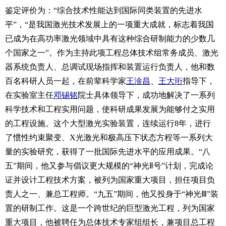
鉴定评价为：“综合技术性能达到国际同类装置的先进水
平”，“是我国激光技术发展上的一项重大成就，标志着我国
已成为在高功率激光领域中具有这种综合研制能力的少数几
个国家之一”。作为主持此项工程总体技术组常务成员、激光
器系统负责人、总调试现场指挥和装置运行负责人，他和数
百名科研人员一起，在前辈科学家
王淦昌
、
王大珩
指导下，
在实验室主任
邓锡铭
院士具体领导下，成功地解决了一系列
科学技术和工程实用问题，使科研成果发展为能够付之实用
的工程设施。这个大型激光实验装置，连续运行8年，进行
了惯性约束聚变、X光激光和极高压下状态方程等一系列大
量的实验研究，获得了一批国际先进水平的应用成果。“八
五”期间，他又参与倡议更大规模的“神光Ⅱ号”计划，完成论
证并设计工程技术方案，被列为国家重大项目，担任项目负
责人之一、兼总工程师。“九五”期间，他又投身于“神光Ⅲ”装
置的研制工作。这是一个跨世纪的巨型激光工程，列为国家
重大项目，他被聘任为总体技术专家组组长，兼项目总工程