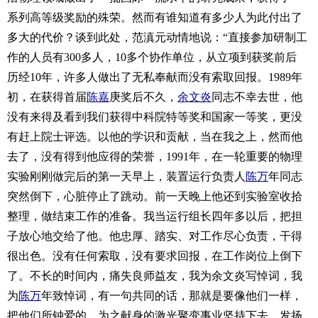
系列高等级奖励的殊荣。然而有谁知道有多少人为此付出了
多大的代价？谈到此处，范滇元动情地说：“直接参加研制工
作的人员有300多人，10多个协作单位，从立项到获奖前后
历经10年，许多人做出了无私奉献而没有索取回报。1989年
初，在获得首届
陈嘉
庚奖后不久，
余文炎
同志不幸去世，他
没有来得及看到我们获得中科院特等奖和国家一等奖，更没
有赶上院士评选。以他的学识和贡献，当在我之上，然而他
去了，没有得到他应得的荣誉，1991年，在一轮重要的物理
实验刚刚做完后的第一天早上，装置运行负责人
陈万
年同志
突然倒下，心脏停止了跳动。前一天晚上他还到实验室收拾
整理，做结束工作的准备。我当运行组长四年多以后，把担
子放心地交给了他。他忠厚、踏实、对工作尽心负责，干得
很出色。没有任何索取，没有要求回报，在工作岗位上倒下
了。不长的时间内，痛失良师益友，我为余文炎写悼词，我
为
陈万
年致悼词，有一句共同的话，那就是要像他们一样，
把他们所钟爱的、为之献身的激光聚变事业坚持下去、发扬