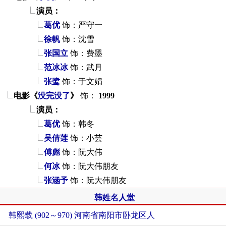
演员：
葛优
饰：严守一
徐帆
饰：沈雪
张国立
饰：费墨
范冰冰
饰：武月
张鹭
饰：于文娟
电影《
没完没了
》
饰：
1999
演员：
葛优
饰：韩冬
吴倩莲
饰：小芸
傅彪
饰：阮大伟
何冰
饰：阮大伟朋友
张涵予
饰：阮大伟朋友
韩姓名人堂
韩熙载 (902～970) 河南省南阳市卧龙区人