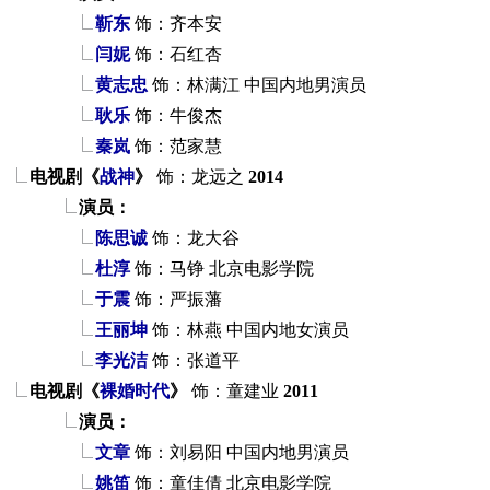
靳东
饰：齐本安
闫妮
饰：石红杏
黄志忠
饰：林满江
中国内地男演员
耿乐
饰：牛俊杰
秦岚
饰：范家慧
电视剧《
战神
》
饰：龙远之
2014
演员：
陈思诚
饰：龙大谷
杜淳
饰：马铮
北京电影学院
于震
饰：严振藩
王丽坤
饰：林燕
中国内地女演员
李光洁
饰：张道平
电视剧《
裸婚时代
》
饰：童建业
2011
演员：
文章
饰：刘易阳
中国内地男演员
姚笛
饰：童佳倩
北京电影学院