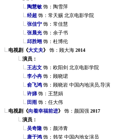
陶慧敏
饰：陶雪萍
经超
饰：常天赐
北京电影学院
张佳宁
饰：常佳慧
张晨光
饰：余子书
邱胜翊
饰：杜博伦
电视剧《
大丈夫
》
饰：顾大海
2014
演员：
王志文
饰：欧阳剑
北京电影学院
李小冉
饰：顾晓珺
俞飞鸿
饰：顾晓岩
中国内地演员,导演
许娣
饰：王慧娟
田雨
饰：任大伟
电视剧《
向着幸福前进
》
饰：颜国强
2017
演员：
吴奇隆
饰：颜沛青
唐于鸿
饰：韩笑
中国内地女演员