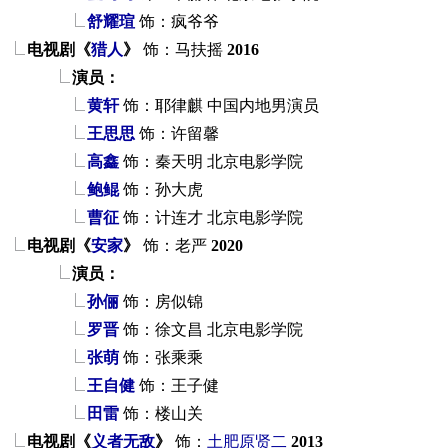
舒耀瑄
饰：疯爷爷
电视剧《
猎人
》
饰：马扶摇
2016
演员：
黄轩
饰：耶律麒
中国内地男演员
王思思
饰：许留馨
高鑫
饰：秦天明
北京电影学院
鲍鲲
饰：孙大虎
曹征
饰：计连才
北京电影学院
电视剧《
安家
》
饰：老严
2020
演员：
孙俪
饰：房似锦
罗晋
饰：徐文昌
北京电影学院
张萌
饰：张乘乘
王自健
饰：王子健
田雷
饰：楼山关
电视剧《
义者无敌
》
饰：
土肥原贤二
2013