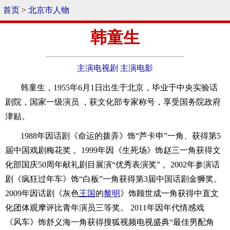
首页
>
北京市人物
韩童生
主演电视剧
主演电影
韩童生，1955年6月1日出生于北京，毕业于中央实验话
剧院，国家一级演员 ，获文化部专家称号，享受国务院政府
津贴。
1988年因话剧《命运的拨弄》饰“芦卡申”一角、获得第5
届中国戏剧梅花奖 。1999年因《生死场》饰赵三一角获得文
化部国庆50周年献礼剧目展演“优秀表演奖” 。2002年参演话
剧《疯狂过年车》饰“白板”一角获得第3届中国话剧金狮奖。
2009年因话剧《灰色
王国
的
黎明
》饰顾世成一角获得中直文
化团体观摩评比青年演员三等奖。 2011年因年代情感戏
《风车》饰舒义海一角获得搜狐视频电视盛典“最佳男配角