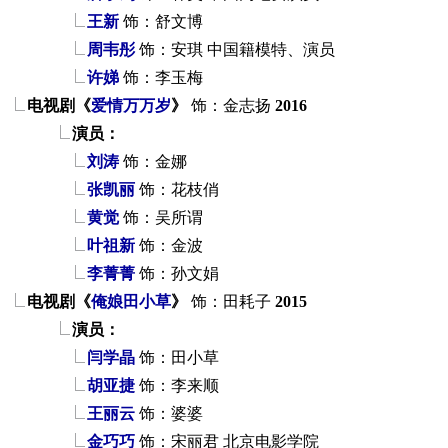
王新
饰：舒文博
周韦彤
饰：安琪
中国籍模特、演员
许娣
饰：李玉梅
电视剧《
爱情万万岁
》
饰：金志扬
2016
演员：
刘涛
饰：金娜
张凯丽
饰：花枝俏
黄觉
饰：吴所谓
叶祖新
饰：金波
李菁菁
饰：孙文娟
电视剧《
俺娘田小草
》
饰：田耗子
2015
演员：
闫学晶
饰：田小草
胡亚捷
饰：李来顺
王丽云
饰：婆婆
金巧巧
饰：宋丽君
北京电影学院