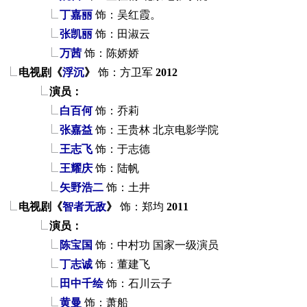
丁嘉丽
饰：吴红霞。
张凯丽
饰：田淑云
万茜
饰：陈娇娇
电视剧《
浮沉
》
饰：方卫军
2012
演员：
白百何
饰：乔莉
张嘉益
饰：王贵林
北京电影学院
王志飞
饰：于志德
王耀庆
饰：陆帆
矢野浩二
饰：土井
电视剧《
智者无敌
》
饰：郑均
2011
演员：
陈宝国
饰：中村功
国家一级演员
丁志诚
饰：董建飞
田中千绘
饰：石川云子
黄曼
饰：萧船