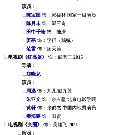
演员：
陈宝国
饰：邱福林
国家一级演员
陈月末
饰：邱三奇
田中千绘
饰：陆潇
姜寒
饰：李折（鸡贼）
范雷
饰：庞天德
电视剧《
红高粱
》
饰：戴老三
2015
导演：
郑晓龙
演员：
周迅
饰：九儿/戴九莲
朱亚文
饰：余占鳌
北京电影学院
黄轩
饰：张俊杰
中国内地男演员
秦海璐
饰：淑贤
电视剧《
突围
》
饰：吴雄飞
2021
演员：