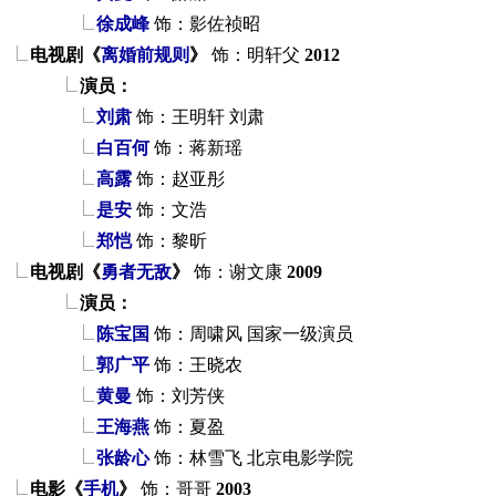
徐成峰
饰：影佐祯昭
电视剧《
离婚前规则
》
饰：明轩父
2012
演员：
刘肃
饰：王明轩
刘肃
白百何
饰：蒋新瑶
高露
饰：赵亚彤
是安
饰：文浩
郑恺
饰：黎昕
电视剧《
勇者无敌
》
饰：谢文康
2009
演员：
陈宝国
饰：周啸风
国家一级演员
郭广平
饰：王晓农
黄曼
饰：刘芳侠
王海燕
饰：夏盈
张龄心
饰：林雪飞
北京电影学院
电影《
手机
》
饰：哥哥
2003