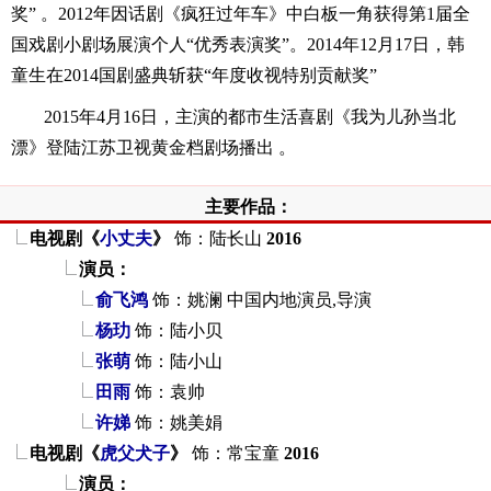
奖” 。2012年因话剧《疯狂过年车》中白板一角获得第1届全
国戏剧小剧场展演个人“优秀表演奖”。2014年12月17日，韩
童生在2014国剧盛典斩获“年度收视特别贡献奖”
2015年4月16日，主演的都市生活喜剧《我为儿孙当北
漂》登陆江苏卫视黄金档剧场播出 。
主要作品：
电视剧《
小丈夫
》
饰：陆长山
2016
演员：
俞飞鸿
饰：姚澜
中国内地演员,导演
杨玏
饰：陆小贝
张萌
饰：陆小山
田雨
饰：袁帅
许娣
饰：姚美娟
电视剧《
虎父犬子
》
饰：常宝童
2016
演员：