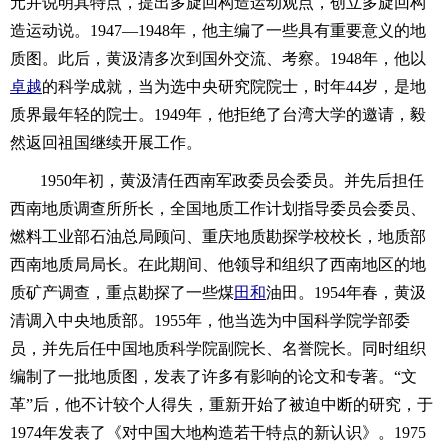
元并说明其特点，提出多旋回构造运动观点，创立多旋回构
造运动说。1947—1948年，他主编了一些具有重要意义的地
质图。此后，黄汲清多次到国外交流、考察。1948年，他以
卓越
的科学成就，当为选中央研究院院士，时年44岁，是地
质界最年轻的院士。1949年，他拒绝了台湾大学的邀请，毅
然返回祖国继续开展工作。
1950年初，黄汲清任西南军政委员会委员。并先后担任
西南地质调查所所长，全国地质工作计划指导委员会委员、
燃料工业部石油总局顾问、重庆地质勘探学校校长，地质部
西南地质局局长。在此期间、他领导和组织了西南地区的地
质矿产调查，重点勘探了一些煤
田和
油田。1954年春，黄汲
清调入中央地质部。1955年，他当选为中国科学院学部委
员，并先后任中国地质科学院副院长、名誉院长。同时组织
编制了一批地质图，发表了许多有影响的论文和专著。“文
革”后，他不计较个人得失，重新开始了被迫中断的研究，于
1974年发表了《对中国大地构造若干特点的新认识》。1975