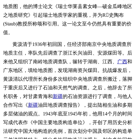
地质图，他的博士论文《瑞士华莱县素女峰—破金瓜峰地区
之地质研究》引起瑞士地质学家的重视，并为R史陶布
(Staub)教授所称颂和引用。这一论文至今仍然具有重要的价
值。
黄汲清于1936年初回国，任经济部南京中央地质调查所
地质主任，率队先后调查了浙江长兴油田、安源煤田等。后
来他又组织了南岭地质调查队，辗转于湖南、江西、
广西
和
广东地区，填绘地质图，发现湖南资兴煤田。抗战爆发后，
黄汲清以代理所长身份多次组织中央地质调查所搬迁，落脚
于重庆后又进行了石油和天然气的调查。之后，他辞去了所
长职务，对甘肃青海和
新疆
的石油资源进行了调查，与他人
合作写出《
新疆
油田地质调查报告》，提出陆相生油和多期
多层储油的观点。1943年底至1945年初，他用14个月的时间
写成代表作《中国主要地质构造单位》，开创了用历史分析
法研究中国大地构造的先例，首次划分中国及邻区的构造单