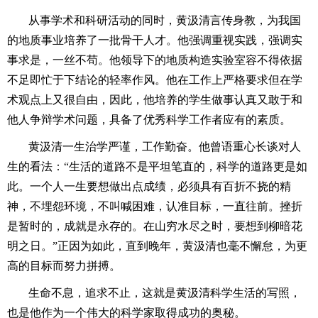
从事学术和科研活动的同时，黄汲清言传身教，为我国
的地质事业培养了一批骨干人才。他强调重视实践，强调实
事求是，一丝不苟。他领导下的地质构造实验室容不得依据
不足即忙于下结论的轻率作风。他在工作上严格要求但在学
术观点上又很自由，因此，他培养的学生做事认真又敢于和
他人争辩学术问题，具备了优秀科学工作者应有的素质。
黄汲清一生治学严谨，工作勤奋。他曾语重心长谈对人
生的看法：“生活的道路不是平坦笔直的，科学的道路更是如
此。一个人一生要想做出点成绩，必须具有百折不挠的精
神，不埋怨环境，不叫喊困难，认准目标，一直往前。挫折
是暂时的，成就是永存的。在山穷水尽之时，要想到柳暗花
明之日。”正因为如此，直到晚年，黄汲清也毫不懈怠，为更
高的目标而努力拼搏。
生命不息，追求不止，这就是黄汲清科学生活的写照，
也是他作为一个伟大的科学家取得成功的奥秘。