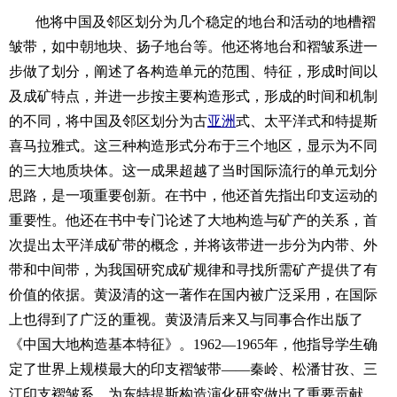
他将中国及邻区划分为几个稳定的地台和活动的地槽褶
皱带，如中朝地块、扬子地台等。他还将地台和褶皱系进一
步做了划分，阐述了各构造单元的范围、特征，形成时间以
及成矿特点，并进一步按主要构造形式，形成的时间和机制
的不同，将中国及邻区划分为古
亚洲
式、太平洋式和特提斯
喜马拉雅式。这三种构造形式分布于三个地区，显示为不同
的三大地质块体。这一成果超越了当时国际流行的单元划分
思路，是一项重要创新。在书中，他还首先指出印支运动的
重要性。他还在书中专门论述了大地构造与矿产的关系，首
次提出太平洋成矿带的概念，并将该带进一步分为内带、外
带和中间带，为我国研究成矿规律和寻找所需矿产提供了有
价值的依据。黄汲清的这一著作在国内被广泛采用，在国际
上也得到了广泛的重视。黄汲清后来又与同事合作出版了
《中国大地构造基本特征》。1962—1965年，他指导学生确
定了世界上规模最大的印支褶皱带——秦岭、松潘甘孜、三
江印支褶皱系，为东特提斯构造演化研究做出了重要贡献。