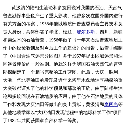
黄汲清的陆相生油论和多旋回说对我国的石油、天然气
普查勘探事业也产生了重大影响。他曾多次在国外国内进行
有关方面的考察，1955年他以地质部普查委员会主要技术负
责人身份，具体部署了华北、松辽、
鄂尔多斯
、四川、新疆
和柴达木的石油普查，1956年做了《一年来石油普查地质工
作中的经验教训及对今后工作的建议》的报告，后着手编制
了《中国含油气远景分区图》并于1957年提出区域远景和油
区远景评价的一般准则。他就这样为我国石油天然气的普查
勘探制定了一个相当完整的工作蓝图。此后，大庆、胜利、
大港、华北等油田的发现及近年来塔里木盆地油气勘探的重
大突破都证实了他的科学预见和部署的正确。由于陆相生油
论和多旋回说在石油地质的应用，由于他在石油地质的具体
工作和发现大庆油田等做出的突出贡献，黄汲清和
李四光
等
其他地质学家以“大庆油田发现过程中的地球科学工作”项目
于1982年共同获国家自然科学一等奖。