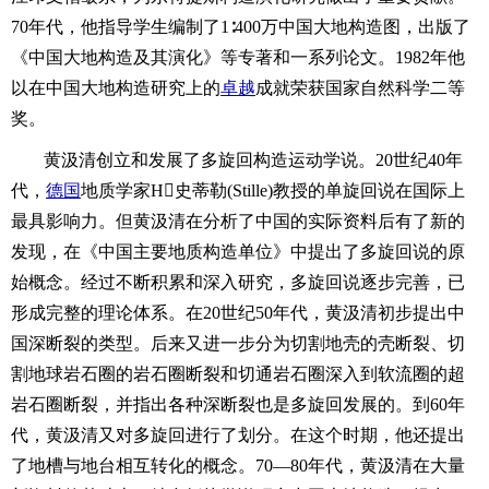
70年代，他指导学生编制了1∶400万中国大地构造图，出版了
《中国大地构造及其演化》等专著和一系列论文。1982年他
以在中国大地构造研究上的
卓越
成就荣获国家自然科学二等
奖。
黄汲清创立和发展了多旋回构造运动学说。20世纪40年
代，
德国
地质学家H史蒂勒(Stille)教授的单旋回说在国际上
最具影响力。但黄汲清在分析了中国的实际资料后有了新的
发现，在《中国主要地质构造单位》中提出了多旋回说的原
始概念。经过不断积累和深入研究，多旋回说逐步完善，已
形成完整的理论体系。在20世纪50年代，黄汲清初步提出中
国深断裂的类型。后来又进一步分为切割地壳的壳断裂、切
割地球岩石圈的岩石圈断裂和切通岩石圈深入到软流圈的超
岩石圈断裂，并指出各种深断裂也是多旋回发展的。到60年
代，黄汲清又对多旋回进行了划分。在这个时期，他还提出
了地槽与地台相互转化的概念。70—80年代，黄汲清在大量