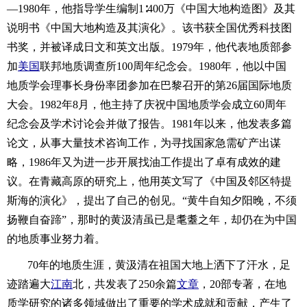
—1980年，他指导学生编制1∶400万《中国大地构造图》及其
说明书《中国大地构造及其演化》。该书获全国优秀科技图
书奖，并被译成日文和英文出版。1979年，他代表地质部参
加
美国
联邦地质调查所100周年纪念会。1980年，他以中国
地质学会理事长身份率团参加在巴黎召开的第26届国际地质
大会。1982年8月，他主持了庆祝中国地质学会成立60周年
纪念会及学术讨论会并做了报告。1981年以来，他发表多篇
论文，从事大量技术咨询工作，为寻找国家急需矿产出谋
略，1986年又为进一步开展找油工作提出了卓有成效的建
议。在青藏高原的研究上，他用英文写了《中国及邻区特提
斯海的演化》，提出了自己的创见。“黄牛自知夕阳晚，不须
扬鞭自奋蹄”，那时的黄汲清虽已是耄耋之年，却仍在为中国
的地质事业努力着。
70年的地质生涯，黄汲清在祖国大地上洒下了汗水，足
迹踏遍大
江南
北，共发表了250余篇
文章
，20部专著，在地
质学研究的诸多领域做出了重要的学术成就和贡献，产生了