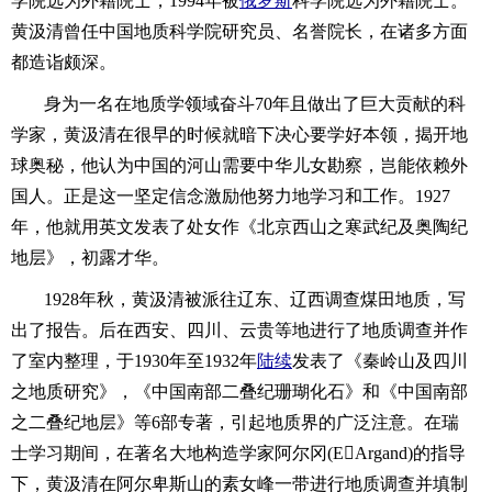
学院选为外籍院士，1994年被
俄罗斯
科学院选为外籍院士。
黄汲清曾任中国地质科学院研究员、名誉院长，在诸多方面
都造诣颇深。
身为一名在地质学领域奋斗70年且做出了巨大贡献的科
学家，黄汲清在很早的时候就暗下决心要学好本领，揭开地
球奥秘，他认为中国的河山需要中华儿女勘察，岂能依赖外
国人。正是这一坚定信念激励他努力地学习和工作。1927
年，他就用英文发表了处女作《北京西山之寒武纪及奥陶纪
地层》，初露才华。
1928年秋，黄汲清被派往辽东、辽西调查煤田地质，写
出了报告。后在西安、四川、云贵等地进行了地质调查并作
了室内整理，于1930年至1932年
陆续
发表了《秦岭山及四川
之地质研究》，《中国南部二叠纪珊瑚化石》和《中国南部
之二叠纪地层》等6部专著，引起地质界的广泛注意。在瑞
士学习期间，在著名大地构造学家阿尔冈(EArgand)的指导
下，黄汲清在阿尔卑斯山的素女峰一带进行地质调查并填制