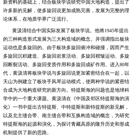
新资料的基础上，结合板块学说研究中国大地构造，提出了
许多新的见解，使多旋回说更加成熟完善，发展为完整的理
论体系，在地质学界广泛流行。
黄汲清结合中国实际发展了板块学说。他将1945年提出
的三种构造形式发展为三大构造域的概念。并强调指出板块
运动也是多旋回的。由于板块多旋回俯冲和碰撞，因而产生
多旋回沉积建造、多旋回岩浆活动、多旋回褶皱运动、多旋
回断裂活动、多旋回变质作用和多旋回成矿作用。进入80年
代，黄汲清将板块学说与多旋回说更加紧密结合在一起，以
天山为例建立了板块手风琴运动模式，使两种学说的紧密结
合成为大地构造研究的新方向。特提斯海的问题也是地球科
学中的一个重大课题。黄汲清在《中国及邻区特提斯海的演
化》一书中提出古特提斯、中特提斯和新特提斯的新见解，
以及北主缝合带、南主缝合带和互换构造域的概念，为研究
特提斯海的起源和演化，为探讨青藏高原的隆升历史和形成
机制提供了新的思路。