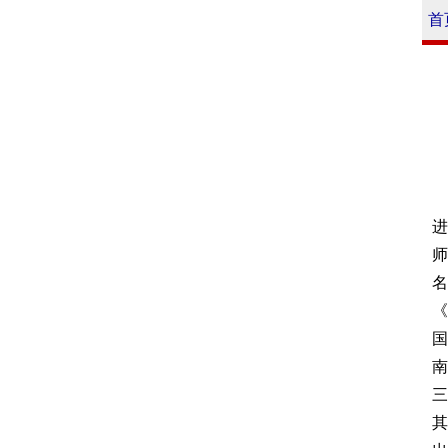
首
进
师
名
《
国
南
三
其