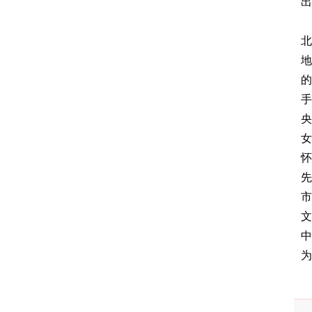
出
北
地
的
手
央
女
怀
先
市
文
中
为