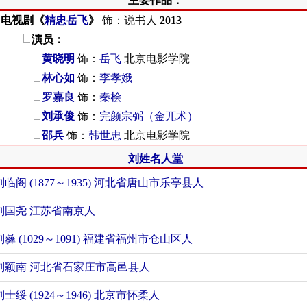
主要作品：
电视剧《
精忠岳飞
》
饰：说书人
2013
演员：
黄晓明
饰：
岳飞
北京电影学院
林心如
饰：
李孝娥
罗嘉良
饰：
秦桧
刘承俊
饰：
完颜宗弼（金兀术）
邵兵
饰：
韩世忠
北京电影学院
刘姓名人堂
刘临阁 (1877～1935) 河北省唐山市乐亭县人
刘国尧 江苏省南京人
刘彝 (1029～1091) 福建省福州市仓山区人
刘颖南 河北省石家庄市高邑县人
刘士绥 (1924～1946) 北京市怀柔人