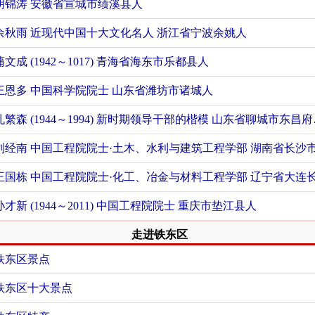
胡锦涛
安徽省宣城市绩溪县人
余秋雨 近现代中国十大文化名人
浙江省宁波余姚人
蒲文成 (1942～1017)
青海省海东市乐都县人
王恩多 中国科学院院士
山东省潍坊市诸城人
孔繁森 (1944～1994) 新时期领导干部的楷模
山东省聊城市东昌府区人
刘经南 中国工程院院士·土木、水利与建筑工程学部
湖南省长沙市天心区
王国栋 中国工程院院士·化工、冶金与材料工程学部
辽宁省大连长海县
孙才新 (1944～2011) 中国工程院院士
重庆市垫江县人
走进铁东区
铁东区景点
铁东区十大景点