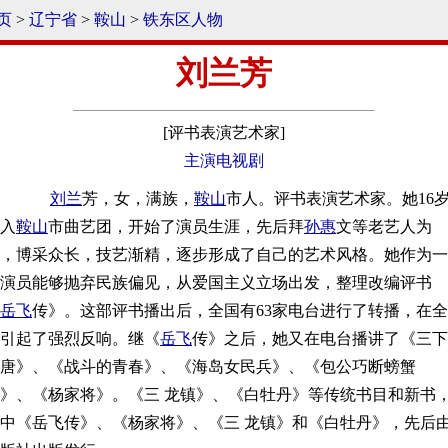
页
>
辽宁省
>
鞍山
>
铁东区人物
刘兰芳
[评书表演艺术家]
主演电视剧
刘兰
芳，女，满族，
鞍山
市人。评书表演艺术家。她16
入
鞍山
市曲艺团，开始了演员生涯，先后拜
孙惠
文等老艺人为
，博采众长，技艺渐精，逐步形成了自己的艺术风格。她作为一
演员能够抛弃民族偏见，从爱国主义立场出发，整理改编评书
岳飞
传》。这部评书播出后，全国有63家电台进行了转播，在全
引起了强烈反响。继《
岳飞
传》之后，她又在电台播讲了《三下
唐》、《战斗的青春》、《海岛女民兵》、《包公巧断螃蟹
》、《杨家将》。《三 龙镇》、《白牡丹》等传统书目和新书
中《岳飞传》、《杨家将》、《三 龙镇》和《白牡丹》，先后