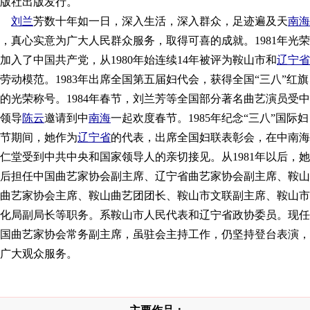
版社出版发行。
刘兰
芳数十年如一日，深入生活，深入群众，足迹遍及天
南海
，真心实意为广大人民群众服务，取得可喜的成就。1981年光荣
加入了中国共产党，从1980年始连续14年被评为鞍山市和
辽宁省
劳动模范。1983年出席全国第五届妇代会，获得全国“三八”红旗
的光荣称号。1984年春节，刘兰芳等全国部分著名曲艺演员受中
领导
陈云
邀请到中
南海
一起欢度春节。1985年纪念“三八”国际妇
节期间，她作为
辽宁省
的代表，出席全国妇联表彰会，在中南海
仁堂受到中共中央和国家领导人的亲切接见。从1981年以后，她
后担任中国曲艺家协会副主席、辽宁省曲艺家协会副主席、鞍山
曲艺家协会主席、鞍山曲艺团团长、鞍山市文联副主席、鞍山市
化局副局长等职务。系鞍山市人民代表和辽宁省政协委员。现任
国曲艺家协会常务副主席，虽驻会主持工作，仍坚持登台表演，
广大观众服务。