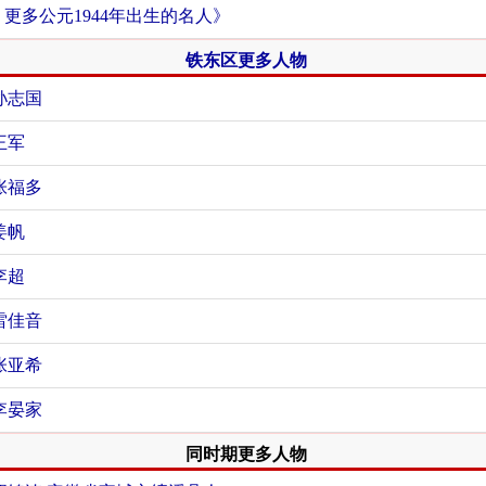
+ 更多公元1944年出生的名人》
铁东区更多人物
孙志国
王军
张福多
姜帆
李超
雷佳音
张亚希
李晏家
同时期更多人物