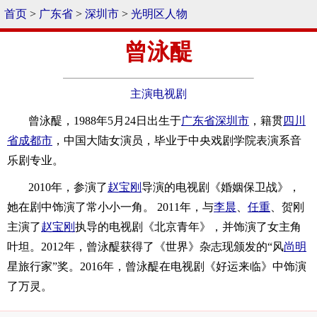
首页
>
广东省
>
深圳市
>
光明区人物
曾泳醍
主演电视剧
曾泳醍，1988年5月24日出生于
广东省
深圳市
，籍贯
四川
省
成都市
，中国大陆女演员，毕业于中央戏剧学院表演系音
乐剧专业。
2010年，参演了
赵宝刚
导演的电视剧《婚姻保卫战》，
她在剧中饰演了常小小一角。 2011年，与
李晨
、
任重
、贺刚
主演了
赵宝刚
执导的电视剧《北京青年》，并饰演了女主角
叶坦。2012年，曾泳醍获得了《世界》杂志现颁发的“风
尚明
星旅行家”奖。2016年，曾泳醍在电视剧《好运来临》中饰演
了万灵。