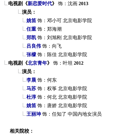
电视剧《
新恋爱时代
》
饰：沈画
2013
演员：
姚笛
饰：邓小可
北京电影学院
任重
饰：郑海潮
郑凯
饰：刘旭刚
北京电影学院
吕良伟
饰：向飞
张檬
饰：陈佳
北京电影学院
电视剧《
北京青年
》
饰：叶坦
2012
演员：
李晨
饰：何东
马苏
饰：权筝
北京电影学院
杜淳
饰：何北
北京电影学院
姚笛
饰：唐娇
北京电影学院
王丽坤
饰：任知了
中国内地女演员
相关院校：