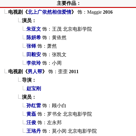
主要作品：
电视剧《
北上广依然相信爱情
》
饰：Maggie
2016
演员：
朱亚文
饰：王茂
北京电影学院
陈妍希
饰：黄依然
张铎
饰：萧然
田毅安
饰：张凯文
李依玲
饰：小周
电视剧《
男人帮
》
饰：歪歪
2011
导演：
赵宝刚
演员：
孙红雷
饰：顾小白
黄磊
饰：罗书全
北京电影学院
汪俊
饰：左永邦
王珞丹
饰：莫小闵
北京电影学院