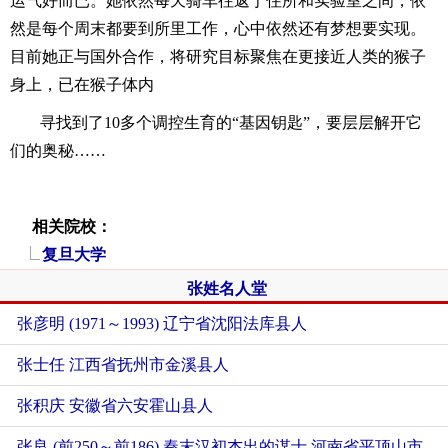
运气好而已。她依然每天骑车往返于住所和实验室之间，依
然是每个周末都要到所里工作，心中依然还有梦想要实现。
目前她正与国外合作，将研究目标聚焦在更接近人类的猴子
身上，已在猴子体内
寻找到了10多个调控生育的“基因钥匙”，要层层解开它
们的奥秘……
相关院校：
复旦大学
张姓名人堂
张彦明 (1971～1993) 辽宁省沈阳法库县人
张士任 江西省抚州市金溪县人
张积庆 安徽省六安霍山县人
张良 (前250～前186) 秦末汉初杰出的谋士 河南省平顶山市郏县人