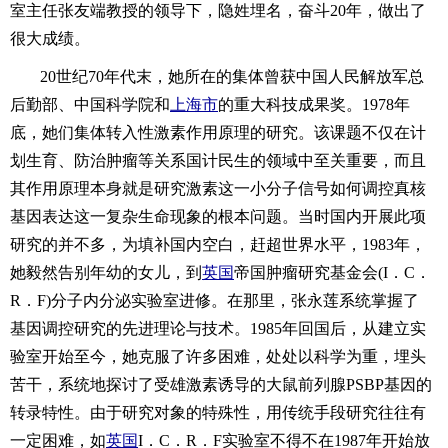
室主任张友端教授的领导下，隐姓埋名，奋斗20年，做出了
很大成绩。
20世纪70年代末，她所在的集体曾获中国人民解放军总
后勤部、中国科学院和
上海市
的重大科技成果奖。1978年
底，她们集体转入性激素作用原理的研究。该课题不仅在计
划生育、防治肿瘤等关系国计民生的领域中至关重要，而且
其作用原理本身就是研究激素这一小分子信号如何调控真核
基因表达这一复杂生命现象的根本问题。当时国内开展此项
研究的并不多，为填补国内空白，赶超世界水平，1983年，
她毅然告别年幼的女儿，到
英国
帝国肿瘤研究基金会(I．C．
R．F)分子内分泌实验室进修。在那里，张永莲系统掌握了
基因调控研究的先进理论与技术。1985年回国后，从建立实
验室开始至今，她克服了许多困难，处处以科学为重，埋头
苦干，系统地探讨了受雄激素诱导的大鼠前列腺PSBP基因的
转录特性。由于研究对象的特殊性，用传统手段研究往往有
一定困难，如
英国
I．C．R．F实验室不得不在1987年开始放