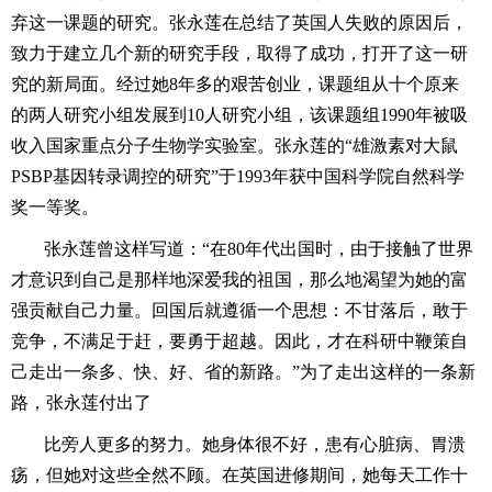
弃这一课题的研究。张永莲在总结了英国人失败的原因后，
致力于建立几个新的研究手段，取得了成功，打开了这一研
究的新局面。经过她8年多的艰苦创业，课题组从十个原来
的两人研究小组发展到10人研究小组，该课题组1990年被吸
收入国家重点分子生物学实验室。张永莲的“雄激素对大鼠
PSBP基因转录调控的研究”于1993年获中国科学院自然科学
奖一等奖。
张永莲曾这样写道：“在80年代出国时，由于接触了世界
才意识到自己是那样地深爱我的祖国，那么地渴望为她的富
强贡献自己力量。回国后就遵循一个思想：不甘落后，敢于
竞争，不满足于赶，要勇于超越。因此，才在科研中鞭策自
己走出一条多、快、好、省的新路。”为了走出这样的一条新
路，张永莲付出了
比旁人更多的努力。她身体很不好，患有心脏病、胃溃
疡，但她对这些全然不顾。在英国进修期间，她每天工作十