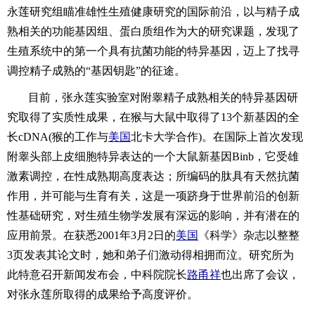
永莲研究组瞄准雄性生殖健康研究的国际前沿，以与精子成
熟相关的功能基因组、蛋白质组作为大的研究课题，发现了
生殖系统中的第一个具有抗菌功能的特异基因，迈上了找寻
调控精子成熟的“基因钥匙”的征途。
目前，张永莲实验室对附睾精子成熟相关的特异基因研
究取得了实质性成果，在猴与大鼠中取得了13个新基因的全
长cDNA(猴的工作与
美国
北卡大学合作)。在国际上首次发现
附睾头部上皮细胞特异表达的一个大鼠新基因Binb，它受雄
激素调控，在性成熟期高度表达；所编码的肽具有天然抗菌
作用，并可能与生育有关，这是一项跻身于世界前沿的创新
性基础研究，对生殖生物学发展有深远的影响，并有潜在的
应用前景。在获悉2001年3月2日的
美国
《科学》杂志以整整
3页发表其论文时，她和弟子们激动得相拥而泣。研究所为
此特意召开新闻发布会，中科院院长
路甬祥
也出席了会议，
对张永莲所取得的成果给予高度评价。