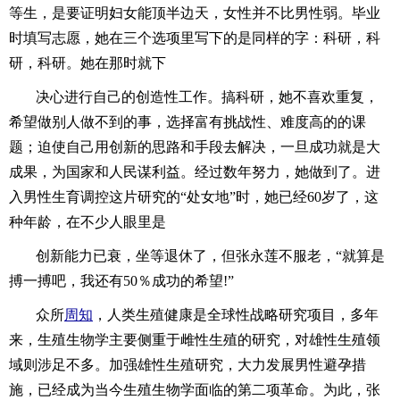
等生，是要证明妇女能顶半边天，女性并不比男性弱。毕业
时填写志愿，她在三个选项里写下的是同样的字：科研，科
研，科研。她在那时就下
决心进行自己的创造性工作。搞科研，她不喜欢重复，
希望做别人做不到的事，选择富有挑战性、难度高的的课
题；迫使自己用创新的思路和手段去解决，一旦成功就是大
成果，为国家和人民谋利益。经过数年努力，她做到了。进
入男性生育调控这片研究的“处女地”时，她已经60岁了，这
种年龄，在不少人眼里是
创新能力已衰，坐等退休了，但张永莲不服老，“就算是
搏一搏吧，我还有50％成功的希望!”
众所
周知
，人类生殖健康是全球性战略研究项目，多年
来，生殖生物学主要侧重于雌性生殖的研究，对雄性生殖领
域则涉足不多。加强雄性生殖研究，大力发展男性避孕措
施，已经成为当今生殖生物学面临的第二项革命。为此，张