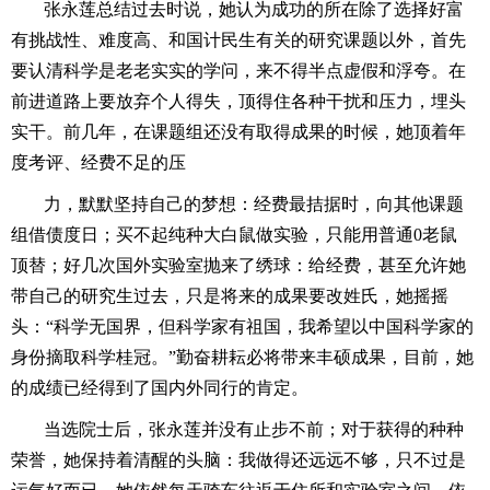
张永莲总结过去时说，她认为成功的所在除了选择好富
有挑战性、难度高、和国计民生有关的研究课题以外，首先
要认清科学是老老实实的学问，来不得半点虚假和浮夸。在
前进道路上要放弃个人得失，顶得住各种干扰和压力，埋头
实干。前几年，在课题组还没有取得成果的时候，她顶着年
度考评、经费不足的压
力，默默坚持自己的梦想：经费最拮据时，向其他课题
组借债度日；买不起纯种大白鼠做实验，只能用普通0老鼠
顶替；好几次国外实验室抛来了绣球：给经费，甚至允许她
带自己的研究生过去，只是将来的成果要改姓氏，她摇摇
头：“科学无国界，但科学家有祖国，我希望以中国科学家的
身份摘取科学桂冠。”勤奋耕耘必将带来丰硕成果，目前，她
的成绩已经得到了国内外同行的肯定。
当选院士后，张永莲并没有止步不前；对于获得的种种
荣誉，她保持着清醒的头脑：我做得还远远不够，只不过是