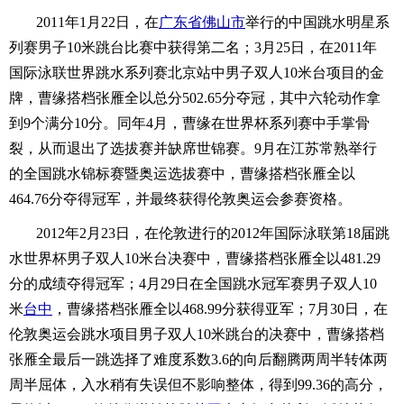
2011年1月22日，在
广东省
佛山市
举行的中国跳水明星系
列赛男子10米跳台比赛中获得第二名；3月25日，在2011年
国际泳联世界跳水系列赛北京站中男子双人10米台项目的金
牌，曹缘搭档张雁全以总分502.65分夺冠，其中六轮动作拿
到9个满分10分。同年4月，曹缘在世界杯系列赛中手掌骨
裂，从而退出了选拔赛并缺席世锦赛。9月在江苏常熟举行
的全国跳水锦标赛暨奥运选拔赛中，曹缘搭档张雁全以
464.76分夺得冠军，并最终获得伦敦奥运会参赛资格。
2012年2月23日，在伦敦进行的2012年国际泳联第18届跳
水世界杯男子双人10米台决赛中，曹缘搭档张雁全以481.29
分的成绩夺得冠军；4月29日在全国跳水冠军赛男子双人10
米
台中
，曹缘搭档张雁全以468.99分获得亚军；7月30日，在
伦敦奥运会跳水项目男子双人10米跳台的决赛中，曹缘搭档
张雁全最后一跳选择了难度系数3.6的向后翻腾两周半转体两
周半屈体，入水稍有失误但不影响整体，得到99.36的高分，