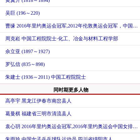
黄翼升 (1818～1894)
吴巨 (196～220)
曹缘 2016年里约奥运会冠军,2012年伦敦奥运会冠军，中国男子跳水队运动员
周克崧 中国工程院院士·化工、冶金与材料工程学部
佘立亚 (1897～1927)
罗弘信 (835～898)
朱建士 (1936～2011) 中国工程院院士
同时期更多人物
高亭宇
黑龙江伊春市南岔县人
葛曼棋
福建省三明市清流县人
袁心玥 2016年里约奥运会冠军,2016年里约奥运会中国女排运动员
朱雨玲 中国女子乒乓球队运动员
四川省绵阳市人