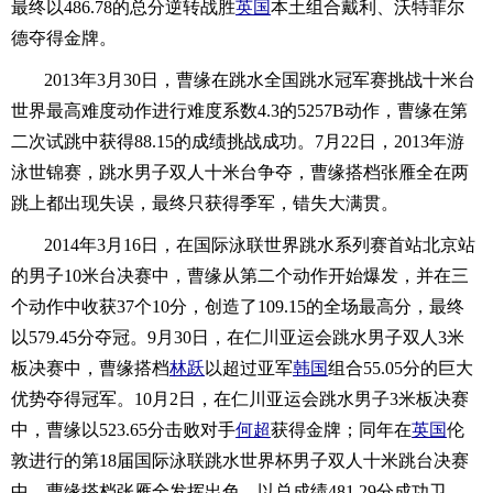
最终以486.78的总分逆转战胜
英国
本土组合戴利、沃特菲尔
德夺得金牌。
2013年3月30日，曹缘在跳水全国跳水冠军赛挑战十米台
世界最高难度动作进行难度系数4.3的5257B动作，曹缘在第
二次试跳中获得88.15的成绩挑战成功。7月22日，2013年游
泳世锦赛，跳水男子双人十米台争夺，曹缘搭档张雁全在两
跳上都出现失误，最终只获得季军，错失大满贯。
2014年3月16日，在国际泳联世界跳水系列赛首站北京站
的男子10米台决赛中，曹缘从第二个动作开始爆发，并在三
个动作中收获37个10分，创造了109.15的全场最高分，最终
以579.45分夺冠。9月30日，在仁川亚运会跳水男子双人3米
板决赛中，曹缘搭档
林跃
以超过亚军
韩国
组合55.05分的巨大
优势夺得冠军。10月2日，在仁川亚运会跳水男子3米板决赛
中，曹缘以523.65分击败对手
何超
获得金牌；同年在
英国
伦
敦进行的第18届国际泳联跳水世界杯男子双人十米跳台决赛
中，曹缘搭档张雁全发挥出色，以总成绩481.29分成功卫