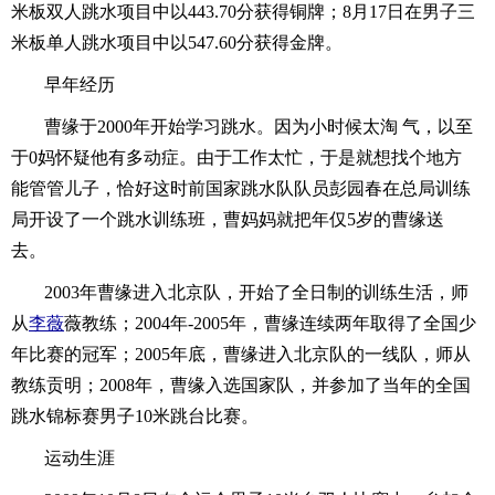
米板双人跳水项目中以443.70分获得铜牌；8月17日在男子三
米板单人跳水项目中以547.60分获得金牌。
早年经历
曹缘于2000年开始学习跳水。因为小时候太淘 气，以至
于0妈怀疑他有多动症。由于工作太忙，于是就想找个地方
能管管儿子，恰好这时前国家跳水队队员彭园春在总局训练
局开设了一个跳水训练班，曹妈妈就把年仅5岁的曹缘送
去。
2003年曹缘进入北京队，开始了全日制的训练生活，师
从
李薇
薇教练；2004年-2005年，曹缘连续两年取得了全国少
年比赛的冠军；2005年底，曹缘进入北京队的一线队，师从
教练贡明；2008年，曹缘入选国家队，并参加了当年的全国
跳水锦标赛男子10米跳台比赛。
运动生涯