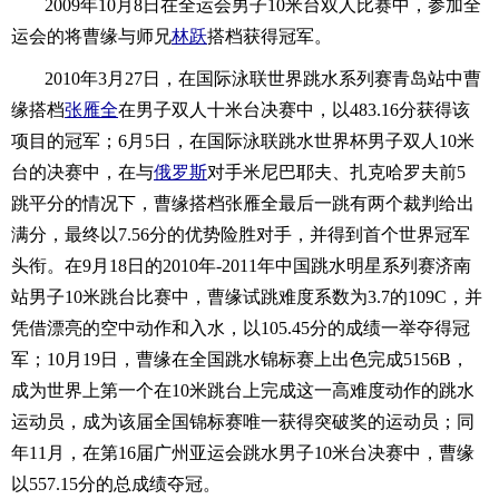
2009年10月8日在全运会男子10米台双人比赛中，参加全
运会的将曹缘与师兄
林跃
搭档获得冠军。
2010年3月27日，在国际泳联世界跳水系列赛青岛站中曹
缘搭档
张雁全
在男子双人十米台决赛中，以483.16分获得该
项目的冠军；6月5日，在国际泳联跳水世界杯男子双人10米
台的决赛中，在与
俄罗斯
对手米尼巴耶夫、扎克哈罗夫前5
跳平分的情况下，曹缘搭档张雁全最后一跳有两个裁判给出
满分，最终以7.56分的优势险胜对手，并得到首个世界冠军
头衔。在9月18日的2010年-2011年中国跳水明星系列赛济南
站男子10米跳台比赛中，曹缘试跳难度系数为3.7的109C，并
凭借漂亮的空中动作和入水，以105.45分的成绩一举夺得冠
军；10月19日，曹缘在全国跳水锦标赛上出色完成5156B，
成为世界上第一个在10米跳台上完成这一高难度动作的跳水
运动员，成为该届全国锦标赛唯一获得突破奖的运动员；同
年11月，在第16届广州亚运会跳水男子10米台决赛中，曹缘
以557.15分的总成绩夺冠。