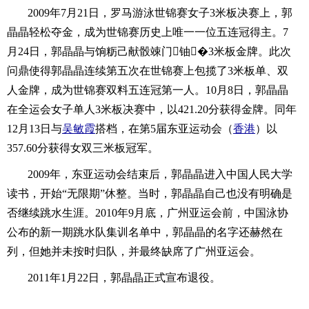
2009年7月21日，罗马游泳世锦赛女子3米板决赛上，郭
晶晶轻松夺金，成为世锦赛历史上唯一一位五连冠得主。7
月24日，郭晶晶与饷粝己献骰竦门铀�3米板金牌。此次
问鼎使得郭晶晶连续第五次在世锦赛上包揽了3米板单、双
人金牌，成为世锦赛双料五连冠第一人。10月8日，郭晶晶
在全运会女子单人3米板决赛中，以421.20分获得金牌。同年
12月13日与
吴敏霞
搭档，在第5届东亚运动会（
香港
）以
357.60分获得女双三米板冠军。
2009年，东亚运动会结束后，郭晶晶进入中国人民大学
读书，开始“无限期”休整。当时，郭晶晶自己也没有明确是
否继续跳水生涯。2010年9月底，广州亚运会前，中国泳协
公布的新一期跳水队集训名单中，郭晶晶的名字还赫然在
列，但她并未按时归队，并最终缺席了广州亚运会。
2011年1月22日，郭晶晶正式宣布退役。