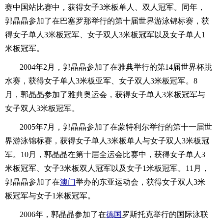
赛中国站比赛中，获得女子3米板单人、双人冠军。同年，
郭晶晶参加了在巴塞罗那举行的第十届世界游泳锦标赛，获
得女子单人3米板冠军、女子双人3米板冠军以及女子单人1
米板冠军。
2004年2月，郭晶晶参加了在雅典举行的第14届世界杯跳
水赛，获得女子单人3米板亚军、女子双人3米板冠军。8
月，郭晶晶参加了雅典奥运会，获得女子单人3米板冠军与
女子双人3米板冠军。
2005年7月，郭晶晶参加了在蒙特利尔举行的第十一届世
界游泳锦标赛，获得女子单人3米板单人与女子双人3米板冠
军。10月，郭晶晶在第十届全运会比赛中，获得女子单人3
米板冠军、女子3米板双人冠军以及女子1米板冠军。11月，
郭晶晶参加了在
澳门
举办的东亚运动会，获得女子双人3米
板冠军与女子1米板冠军。
2006年，郭晶晶参加了在
德国
罗斯托克举行的国际泳联