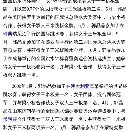
全国跳水锦标赛中，以268.02分的成绩获女子一米跳板金
牌，并以559.77分的成绩获女子三米跳板第二名。5月，郭晶
晶在美国佛罗里达举行的国际泳总跳水大奖赛中，与梁小桥
合作，获得女子双人三米跳板金牌。6月， 郭晶晶参加了在
瑞典
瑞尼泊举行的国际跳水赛，获得女子三米板金牌。9
月，郭晶晶参加了在墨西哥举行的第二届国际泳总跳水大奖
赛总决赛，并获得女子三米板跳水金牌。10月，郭晶晶参加
了在成都举行的全国跳水锦标赛暨奥运会资格选拔赛，她获
得女子一米板比赛第一名，并与梁小桥合作，获得女子三米
板双人跳第一名。
2000年1月，郭晶晶参加了在
澳大利亚
雪梨举行的世界杯
跳水赛，获得女子三米板第一名，女子团体、混合团体冠
军，并与梁小桥合作获女子双人三米板第二名。4月，郭晶
晶在山东济南举行的全国跳水锦标赛暨奥运会选拔赛中，与
伏明霞
合作获得女子双人三米板第一名，并获得女子一米板
和女子三米板两项第一名。5月，郭晶晶参加了在蒙特娄举