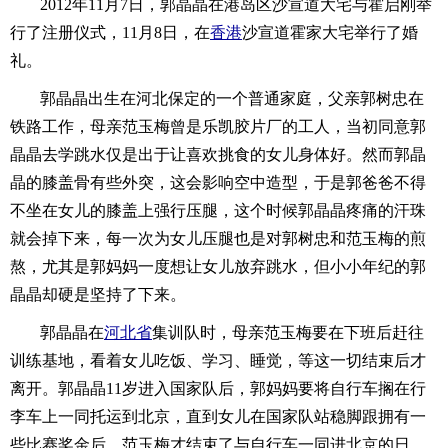
2012年11月7日，郭晶晶在港岛区沙宣道大宅与霍启刚举
行了注册仪式，11月8日，在
香港
沙宣道霍家大宅举行了婚
礼。
郭晶晶出生在河北保定的一个普通家庭，父亲郭树忠在
铁路工作，母亲范玉梅曾是乐凯胶片厂的工人，当初同意郭
晶晶去学跳水仅是出于让喜欢挑食的女儿身体好。然而郭晶
晶的膝盖骨有些外突，这会影响空中造型，于是郭爸爸不得
不坐在女儿的膝盖上强行压腿，这个时候郭晶晶疼痛的汗珠
就会掉下来，每一次为女儿压腿也是对郭树忠和范玉梅的煎
熬，尤其是郭妈妈一度想让女儿放弃跳水，但小小年纪的郭
晶晶却硬是坚持了下来。
郭晶晶在
河北省
集训队时，母亲范玉梅要在下班后赶往
训练基地，看着女儿吃饭、学习、睡觉，等这一切结束后才
离开。郭晶晶11岁进入国家队后，郭妈妈要将自行车搁在行
李车上一同托运到北京，直到女儿在国家队站稳脚跟拥有一
些比赛奖金后，范玉梅才结束了与自行车一同进北京的日