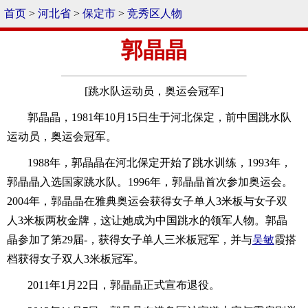
首页
>
河北省
>
保定市
>
竞秀区人物
郭晶晶
[跳水队运动员，奥运会冠军]
郭晶晶，1981年10月15日生于河北保定，前中国跳水队
运动员，奥运会冠军。
1988年，郭晶晶在河北保定开始了跳水训练，1993年，
郭晶晶入选国家跳水队。1996年，郭晶晶首次参加奥运会。
2004年，郭晶晶在雅典奥运会获得女子单人3米板与女子双
人3米板两枚金牌，这让她成为中国跳水的领军人物。郭晶
晶参加了第29届-，获得女子单人三米板冠军，并与
吴敏
霞搭
档获得女子双人3米板冠军。
2011年1月22日，郭晶晶正式宣布退役。