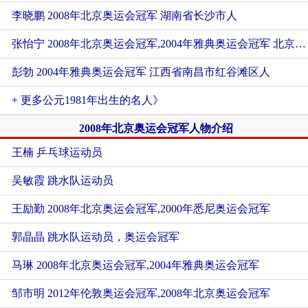
李晓鹏 2008年北京奥运会冠军 湖南省长沙市人
张怡宁 2008年北京奥运会冠军,2004年雅典奥运会冠军 北京市人
彭勃 2004年雅典奥运会冠军 江西省南昌市红谷滩区人
+ 更多公元1981年出生的名人》
2008年北京奥运会冠军人物介绍
王楠 乒乓球运动员
吴敏霞 跳水队运动员
王励勤 2008年北京奥运会冠军,2000年悉尼奥运会冠军
郭晶晶 跳水队运动员，奥运会冠军
马琳 2008年北京奥运会冠军,2004年雅典奥运会冠军
邹市明 2012年伦敦奥运会冠军,2008年北京奥运会冠军