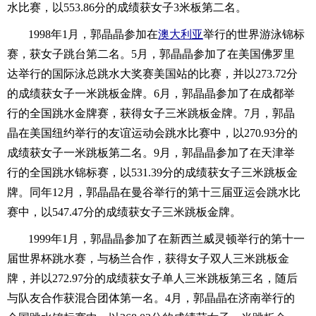
水比赛，以553.86分的成绩获女子3米板第二名。
1998年1月，郭晶晶参加在
澳大利亚
举行的世界游泳锦标
赛，获女子跳台第二名。5月，郭晶晶参加了在美国佛罗里
达举行的国际泳总跳水大奖赛美国站的比赛，并以273.72分
的成绩获女子一米跳板金牌。6月，郭晶晶参加了在成都举
行的全国跳水金牌赛，获得女子三米跳板金牌。7月，郭晶
晶在美国纽约举行的友谊运动会跳水比赛中，以270.93分的
成绩获女子一米跳板第二名。9月，郭晶晶参加了在天津举
行的全国跳水锦标赛，以531.39分的成绩获女子三米跳板金
牌。同年12月，郭晶晶在曼谷举行的第十三届亚运会跳水比
赛中，以547.47分的成绩获女子三米跳板金牌。
1999年1月，郭晶晶参加了在新西兰威灵顿举行的第十一
届世界杯跳水赛，与杨兰合作，获得女子双人三米跳板金
牌，并以272.97分的成绩获女子单人三米跳板第三名，随后
与队友合作获混合团体第一名。4月，郭晶晶在济南举行的