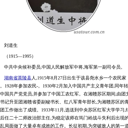
刘道生
（1915—1995）
中共中央候补委员,中国人民解放军中将,海军第一副司令员。
湖南省
茶陵县
人,1915年8月27日出生于该县尧水乡一个农民家
。1928年参加农民-。1930年2月加入中国共产主义青年团,同年
中国共产党党员,并参加了中国工农红军。在湘赣苏区期间,由团
书记升至团湘赣省委副秘书长、红八军青年部长,为湘赣苏区的
团工作做出了成绩。1933年11月,选送到中央苏区红军大学学习,
后任二十二师政治部主任,为稳定该师在筠门岭战斗失利后出现
乱局面做了大量卓有成效的工作。长征初期,为突破敌人的第一道