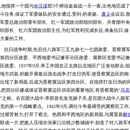
,他指挥一个团与
余汉谋
部3个师浴血奋战一天一夜,出色地完成了
斗任务,保证了军委纵队的安全通过,受到-的表扬。
遵义
会议后,
军委总政治部青年部长、红一军团政治部组织部长、共青团中央
织部长、红六军团政治部主任,为红军胜利完成长征,准备抗日,做
大量的工作。
抗日战争时期,先后任八路军三五九旅七一七团政委、晋察冀
第四分区政委、平西地委书记兼军分区政委、冀察区党委书记兼
区政委。1937年9月,率工作团在正太路以北地区广泛发动群众,组
地方武装,积极开展敌后游击战争,打击日伪军,使晋察冀边区的南
出现了新局面,后成为晋察冀边区第四分区。在指挥打击日伪的
,把四分区建成保证晋察冀边区供应的重要地区,有晋察冀的“
乌克
”之称。在百团大战中,率部首先攻克娘子关,是百团大战中八路军
克的第一个战略要点。1942年9月,调往斗争最艰苦的冀察区工作,
过艰苦努力,打开了察北、热西和平西地区的新局面,与冀晋新
解
联成一片,把敌人压缩在张家口沿线少数城镇中,创造了对八路军