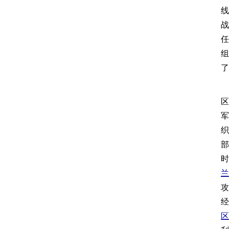
线
战
任
组
了
区
军
织
部
时
兰
攻
经
区