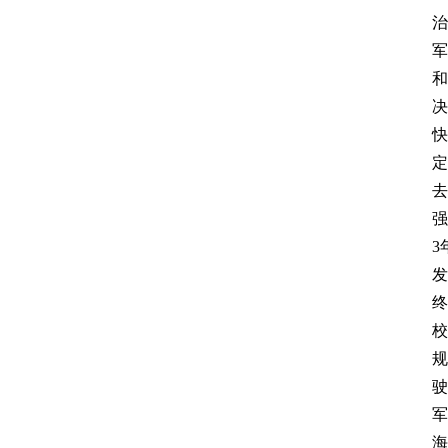
治
军
和
决
快
定
去
强
3
发
终
校
规
驶
军
海