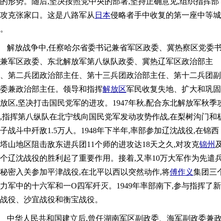
的形势。随后,坚决按照党中央的部署,坚持正确意见,组织指挥部
攻克张家口。这是八路军从
日本
侵略者手中收复的第一座中等城
。
解放战争中,任察哈尔省委书记兼省军区政委、冀热察区党委
兼军区政委、东北解放军第八纵队政委、冀热辽军区政治部主
、第二兵团政治部主任、第十三兵团政治部主任、第十二兵团副
委兼政治部主任。领导和指挥
解放区
军民收复失地、扩大和巩固
放区,坚决打击国民党军的进攻。1947年秋,配合东北解放军秋季
,指挥第八纵队在北宁线向国民党军发动攻势作战,在梨树沟门和
子战斗中歼敌1.5万人。1948年下半年,率部参加辽沈战役,在锦西
塔山地区阻击敌东进兵团11个师的进攻达18天之久,对攻克
锦州
个辽沈战役的胜利起了重要作用。接着,又率10万大军作为先遣
秘密入关参加平津战役,在北平以西以突然动作,将
傅作义
集团三
力军中的十六军和一O四军歼灭。1949年率部南下,参与指挥了新
战役、沙宜战役和衡宝战役。
中华人民共和国建立后,曾任湖南军区副政委、海军副政委兼