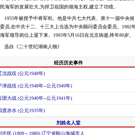
民海军的发展壮大,为捍卫祖国的领海主权,建立了功绩。
1955年被授予中将军衔。他是中共七大代表、第十一届中央候
委员,在中共十二、十三大上当选为中央顾问委员会委员。1982
海军领导岗位上退下来。1995年5月16日在北京病逝,终年80岁。
选自《二十世纪湖南人物》
经历历史事件
辽沈战役 (公元1948年)
平津战役 (公元1948年--公元1949年)
百团大战 (公元1940年--公元1941年)
四渡赤水 (公元1935年)
刘姓名人堂
刘忠民 (1909～1989) 辽宁省鞍山海城市人