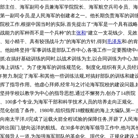
部主任、海军副司令员兼海军学院院长、海军航空兵司令员、海
第一副司令员,是人民海军的创建者之一。他长期负责海军的训
院校工作,根据中国当时的实际,首先提出了“海军是一个具有战略
战能力的军种而不是一个兵种”的主
张和
“建立一支花钱少、见效
、短小精干、具有较强战斗力”的海军的方针,得到
毛泽东
和-的肯
。他始终坚持“军事训练是部队工作中心,各项工作一定要围绕中
抓;在搞好基础训练的同时,以战术训练为主,以合同训练为中心,加
海上训练”。为了使海军的训练规范化、制度化,组织有关人员经
年努力,制定了海军-和其他一些训练法规,对搞好部队的训练和建
挥了指导作用。他虚心拜师,经常与之讨论海军院校的建设问题,
坚持学校以教学为中心的指导思想,通过不懈努力,创办了14所院
、100多个专业,为海军干部和科学技术人员的培养走向正规化、
范化创造了条件。1980年,组织指挥18艘舰船的海上大编队,第一
向南太平洋,0完成了运载火箭全程试验的保障任务,开辟了人民海
跨出国门,驶向远洋的航线。在30多年的海军领导工作中,他与其
军领导人一道,为加强海军部队的革命化、现代化、正规化建设,