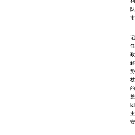
利
队
市
记
任
政
解
势
杖
的
整
团
主
安