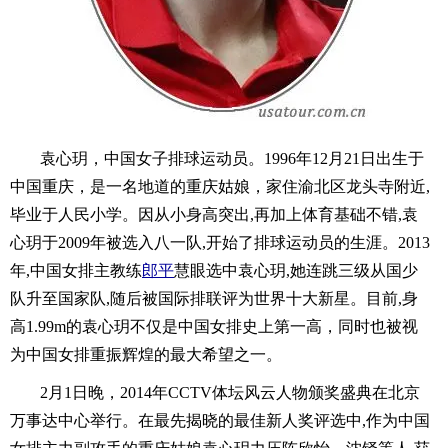
袁心玥，中国女子排球运动员。1996年12月21日出生于
中国重庆，是一名地道的重庆姑娘，家住渝北区龙头寺附近,
毕业于人民小学。因从小身高突出,再加上体育基础不错,袁
心玥于2009年被选入八一队,开始了排球运动员的生涯。2013
年,中国女排主教练
郎平
慧眼选中袁心玥,她连跳三级从国少
队升至国家队,随后被国际排联评为世界十大新星。目前,身
高1.99m的袁心玥不仅是中国女排史上第一高，同时也被视
为中国女排重振辉煌的最大希望之一。
2月1日晚，2014年CCTV体坛风云人物颁奖盛典在北京
万事达中心举行。在最先揭晓的最佳新人奖评选中,作为中国