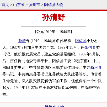
首页
>
山东省
>
滨州市
>
阳信县人物
孙清野
[公元1919年－1944年]
孙清
野 (1919—1944)原名孙泉祥。
阳信县
小孙村
人。1937年8月加入中国共产党。1938年11月，任
阳信县
委
书记。他积极发展党员，建立党的基层组织。1939年5月以
后，历任鲁北地委青年部长、阳信县工委书记(东部)、中共
沾阳县委书记、中共冀鲁边区三地委宣传部长、中共
商河县
委书记、中共商惠县委书记兼县武装大队政委等职。他冒着
生命危险，深入敌穴做瓦解伪军的工作，促使伪军一个中队
起义。1944年1月27日在王高村被日伪军包围，在激战中牺
牲。