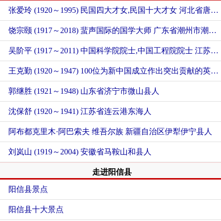
张爱玲 (1920～1995) 民国四大才女,民国十大才女
河北省唐山市丰润区人
饶宗颐 (1917～2018) 蜚声国际的国学大师
广东省潮州市潮安区人
吴阶平 (1917～2011) 中国科学院院士,中国工程院院士
江苏省常州人
王克勤 (1920～1947) 100位为新中国成立作出突出贡献的英雄模范人物
郭继胜 (1921～1948)
山东省济宁市微山县人
沈保舒 (1920～1941)
江苏省连云港东海人
阿布都克里木·阿巴索夫 维吾尔族
新疆自治区伊犁伊宁县人
刘岚山 (1919～2004)
安徽省马鞍山和县人
走进阳信县
阳信县景点
阳信县十大景点