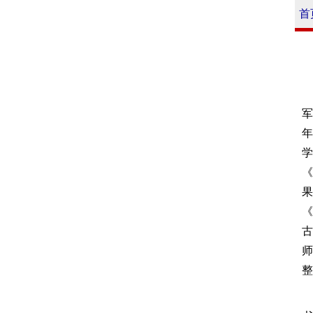
首
军
年
学
《
果
《
古
师
整