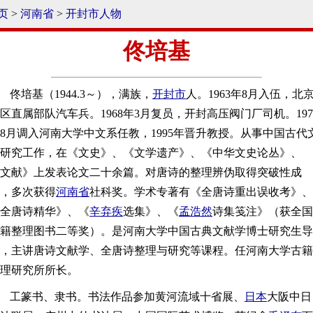
页
>
河南省
>
开封市人物
佟培基
佟培基（1944.3～），满族，
开封市
人。1963年8月入伍，北
区直属部队汽车兵。1968年3月复员，开封高压阀门厂司机。197
8月调入河南大学中文系任教，1995年晋升教授。从事中国古代
研究工作，在《文史》、《文学遗产》、《中华文史论丛》、
文献》上发表论文二十余篇。对唐诗的整理辨伪取得突破性成
，多次获得
河南省
社科奖。学术专著有《全唐诗重出误收考》、
全唐诗精华》、《
辛弃疾
选集》、《
孟浩然
诗集笺注》（获全国
籍整理图书二等奖）。是河南大学中国古典文献学博士研究生导
，主讲唐诗文献学、全唐诗整理与研究等课程。任河南大学古籍
理研究所所长。
工篆书、隶书。书法作品参加黄河流域十省展、
日本
大阪中日