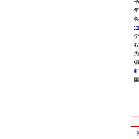
书
年
奖
油
学
程
为
编
封
国
相