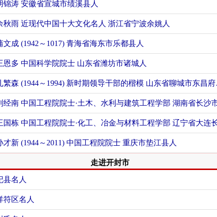
胡锦涛
安徽省宣城市绩溪县人
余秋雨 近现代中国十大文化名人
浙江省宁波余姚人
蒲文成 (1942～1017)
青海省海东市乐都县人
王恩多 中国科学院院士
山东省潍坊市诸城人
孔繁森 (1944～1994) 新时期领导干部的楷模
山东省聊城市东昌府区人
刘经南 中国工程院院士·土木、水利与建筑工程学部
湖南省长沙市天心区
王国栋 中国工程院院士·化工、冶金与材料工程学部
辽宁省大连长海县
孙才新 (1944～2011) 中国工程院院士
重庆市垫江县人
走进开封市
杞县名人
祥符区名人