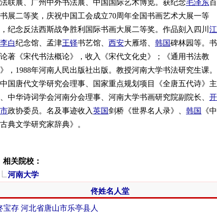
法联展、广州中外书法展、中国国际艺术博览。获纪念
毛泽东
百
书展二等奖，庆祝中国工会成立70周年全国书画艺术大展一等
，纪念反法西斯战争胜利国际书画大展二等奖。作品刻入四川
江
李白
纪念馆、孟津
王铎
书艺馆、
西安
大雁塔、
韩国
碑林园等。书
论著《宋代书法概论》，收入《宋代文化史》；《通用书法教
》，1988年河南人民出版社出版。教授河南大学书法研究生课。
中国唐代文学研究会理事、国家重点规划项目《全唐五代诗》主
、中华诗词学会河南分会理事、河南大学书画研究院副院长、
开
市
政协委员。名及事迹收入
英国
剑桥《世界名人录》、
韩国
《中
古典文学研究家辞典》。
关院校：
河南大学
佟姓名人堂
佟宝存 河北省唐山市乐亭县人