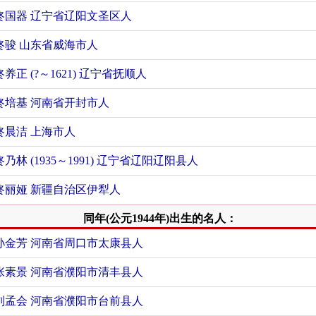
佟国器 辽宁省辽阳文圣区人
佟骏 山东省威海市人
佟养正 (?～1621) 辽宁省抚顺人
佟培基 河南省开封市人
佟晨洁 上海市人
佟乃林 (1935～1991) 辽宁省辽阳辽阳县人
佟丽娅 新疆自治区伊犁人
同年(公元1944年)出生的名人：
孙金芳 河南省周口市太康县人
张素景 河南省濮阳市清丰县人
刘孟会 河南省濮阳市台前县人