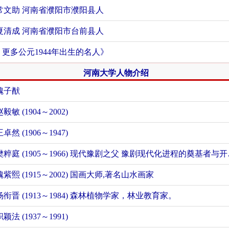
常文助 河南省濮阳市濮阳县人
夏清成 河南省濮阳市台前县人
+ 更多公元1944年出生的名人》
河南大学人物介绍
魏子猷
赵毅敏 (1904～2002)
王卓然 (1906～1947)
樊粹庭 (19
魏紫熙 (1915～2002) 国画大师,著名山水画家
杨衔晋 (1913～1984) 森林植物学家，林业教育家。
职颖法 (1937～1991)