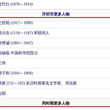
沈竹白 (1878～1914)
开封市更多人物
史苏苑 (1917～1990)
韩元吉 (1118～1187) 宋朝词人
赵维诚 (1893～1947)
阎锡蕴 中国科学院院士
王伟
师子和 (1916～1994)
蔡邕 (132～192) 东汉时期著名文学家、书法家
边韶
同时期更多人物