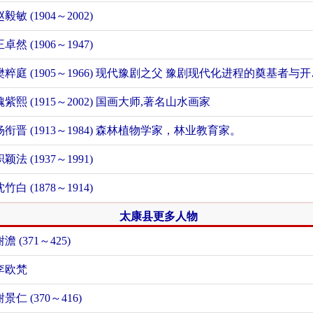
赵毅敏 (1904～2002)
王卓然 (1906～1947)
樊粹庭 (19
魏紫熙 (1915～2002) 国画大师,著名山水画家
杨衔晋 (1913～1984) 森林植物学家，林业教育家。
职颖法 (1937～1991)
沈竹白 (1878～1914)
太康县更多人物
谢澹 (371～425)
李欧梵
谢景仁 (370～416)