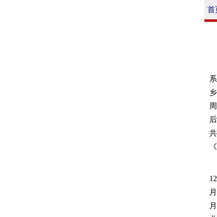
首
系
乡
周
后
共
《
1
月
月