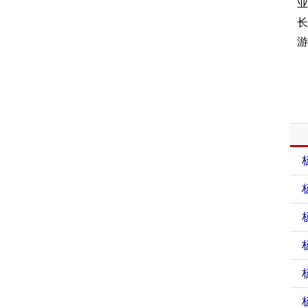
业
长
游
相