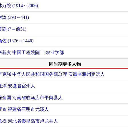
林万院 (1914～2006)
谢涛 (393～441)
黄霸 (?～前51)
佐 (1376～1446)
张新友 中国工程院院士·农业学部
同时期更多人物
李克强 中华人民共和国国务院总理
安徽省滁州定远人
汪洋
安徽省宿州人
陈全国
河南省驻马店市平舆县人
蔡奇
福建省三明市尤溪人
尤权
河北省秦皇岛市卢龙县人