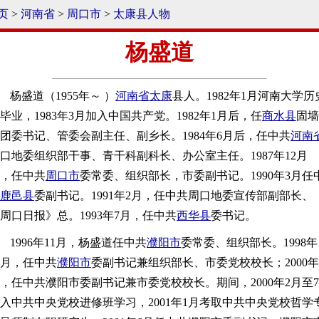
页
>
河南省
>
周口市
>
太康县人物
杨盛道
杨盛道（1955年～ ）
河南省
太康
县人。1982年1月河南大学历
毕业，1983年3月加入中国共产党。1982年1月后，任
商水县
固墙
团委书记、管委会副主任、副乡长。1984年6月后，任中共
河南
口地委组织部干事、青干科副科长、办公室主任。1987年12月
，任中共
周口市
委常委、组织部长，市委副书记。1990年3月任
鹿邑县
委副书记。1991年2月，任中共周口地委宣传部副部长、
周口日报》总。1993年7月，任中共
西华县
委书记。
1996年11月，杨盛道任中共
濮阳市
委常委、组织部长。1998年
2月，任中共
濮阳市
委副书记兼组织部长、市委党校校长；2000年
，任中共濮阳市委副书记兼市委党校校长。期间，2000年2月至7
入中共中央党校进修班学习，2001年1月考取中共中央党校哲学