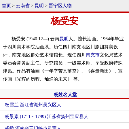
首页
>
云南省
>
昆明
>
晋宁区人物
杨受安
杨受安 (1940.12—) 云南
昆明
人。擅长油画。1964年毕业
于四川美术学院油画系。历任四川南充地区川剧团舞美设
计，南充地区群众艺术馆馆长。现任四川
南充市
文化局艺术
委员会常务副主任、研究馆员，一级美术师。享受政府特殊
津贴。作品有油画《一年辛苦又落空》、《喜量新田》，宣
传画《光辉的历程、灿烂的未来》 等。
杨姓名人堂
杨雪兰 浙江省湖州吴兴区人
杨景素 (1711～1799) 江苏省扬州宝应县人
杨峤 河南省三门峡市灵宝人