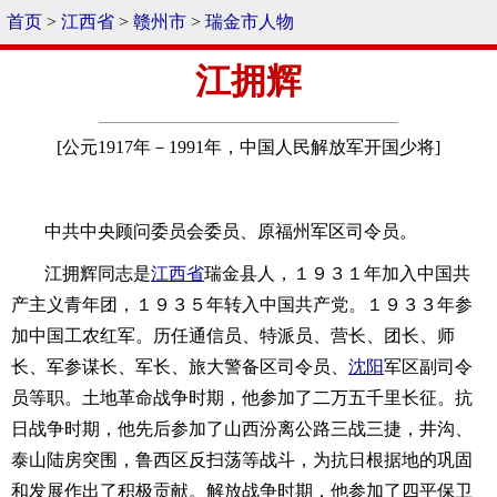
首页
>
江西省
>
赣州市
>
瑞金市人物
江拥辉
[公元1917年－1991年，中国人民解放军开国少将]
中共中央顾问委员会委员、原福州军区司令员。
江拥辉同志是
江西省
瑞金县人，１９３１年加入中国共
产主义青年团，１９３５年转入中国共产党。１９３３年参
加中国工农红军。历任通信员、特派员、营长、团长、师
长、军参谋长、军长、旅大警备区司令员、
沈阳
军区副司令
员等职。土地革命战争时期，他参加了二万五千里长征。抗
日战争时期，他先后参加了山西汾离公路三战三捷，井沟、
泰山陆房突围，鲁西区反扫荡等战斗，为抗日根据地的巩固
和发展作出了积极贡献。解放战争时期，他参加了四平保卫