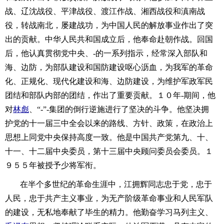
战、辽沈战役、平津战役、渡江作战、湘西战役和滇南战
役，转战南北，屡建战功，为中国人民的解放事业作出了突
出的贡献。中华人民共和国成立后，他奉命赴朝作战。回国
后，他认真贯彻党中央、-的一系列指示，经常深入部队和
海、边防，为部队建设和国防建设呕心沥血，为我军的革命
化、正规化、现代化建设和海、边防建设，为维护军政军民
团结和部队内部的团结，作出了重要贡献。１０年-期间，他
对
林彪
、“-”-集团的倒行逆施进行了坚决的斗争。他坚决拥
护党的十一届三中全会以来的路线、方针、政策，在政治上
思想上同党中央保持高度一致。他是中国共产党第九、十、
十一、十二届中央委员，第十三届中央顾问委员会委员。１
９５５年被授予少将军衔。
在半个多世纪的革命生涯中，江拥辉同志忠于党，忠于
人民，忠于共产主义事业，为无产阶级革命事业和人民军队
的建设，无私地奉献了毕生的精力。他勤奋学习马列主义、