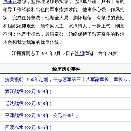
毛泽东
思想，坚持理论联系实际；他治军严谨，具有丰富的
领导工作经验和出色的军事指挥才能；他事业心强，作风扎
实，完成任务坚决；他顾全大局，胸怀坦荡，有坚强的党性
和组织纪律观念；他作风民主，宽厚待人，一身正气，刚直
不阿；他严于律己，廉洁奉公，始终保持了艰苦奋斗的政治
本色和我党我军的优良传统。
江拥辉同志于1991年2月13日在
沈阳
病逝，终年74岁。
经历历史事件
抗美援朝 1950年赴朝，任志愿军第三十八军副军长、军长 (公元1950年--公元1953年)
渡江战役 (公元1949年)
辽沈战役 (公元1948年)
平津战役 (公元1948年--公元1949年)
四渡赤水 (公元1935年)