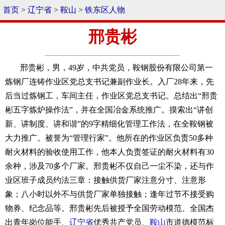
首页
>
辽宁省
>
鞍山
>
铁东区人物
邢贵彬
邢贵彬，男，49岁，中共党员，鞍钢股份有限公司第一
炼钢厂连铸作业区党总支书记兼副作业长。入厂28年来，先
后当过炼钢工，车间主任，作业区党总支书记。总结出“邢贵
彬五字炼炉操作法”，并在全国冶金系统推广。摸索出“讲创
新、讲制度、讲和谐”的9字精细化管理工作法，在全鞍钢被
大力推广。被誉为“管理行家”。他所在的作业区负责50多种
耐火材料的验收使用工作，他本人负责签证的耐火材料有30
余种，涉及70多个厂家。邢贵彬不仅自己一尘不染，还与作
业区班子成员约法三章：接触供货厂家注意分寸、注意形
象；八小时以外不与供货厂家单独接触；逢年过节不接受购
物券、纪念品等。邢贵彬先后被授予全国劳动模范、全国杰
出青年岗位能手、
辽宁省
优秀共产党员、
鞍山
市道德模范标