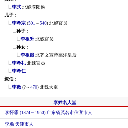
李式
北魏濮阳侯
儿子：
李希宗
(
501
～
540
)
北魏官员
孙子：
李祖升
北魏官员
孙女：
李祖娥
北齐文宣帝高洋皇后
李希礼
北魏官员
李希仁
叔伯：
李敷
(?～
470
)
北魏大臣
李姓名人堂
李怀霜 (1874～1950) 广东省茂名市信宜市人
李淼 天津市人