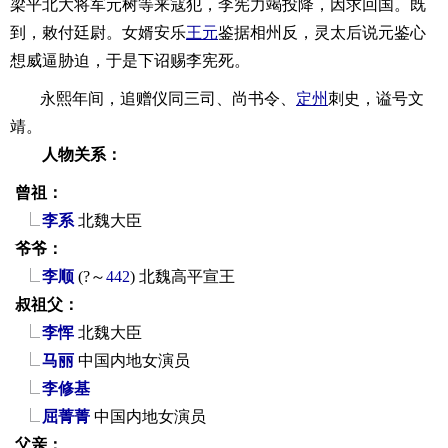
梁平北大将军元树等来寇犯，李宪力竭投降，因求回国。既
到，敕付廷尉。女婿安乐
王元
鉴据相州反，灵太后说元鉴心
想威逼胁迫，于是下诏赐李宪死。
永熙年间，追赠仪同三司、尚书令、
定州
刺史，谥号文
靖。
人物关系：
曾祖：
李系
北魏大臣
爷爷：
李顺
(?～
442
)
北魏高平宣王
叔祖父：
李恽
北魏大臣
马丽
中国内地女演员
李修基
屈菁菁
中国内地女演员
父亲：