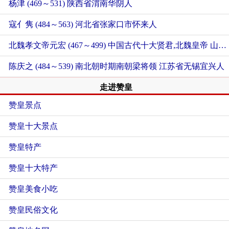
杨津 (469～531)
陕西省渭南华阴人
寇亻隽 (484～563)
河北省张家口市怀来人
北魏孝文帝元宏 (467～499) 中国古代十大贤君,北魏皇帝
山西省大同市云州区人
陈庆之 (484～539) 南北朝时期南朝梁将领
江苏省无锡宜兴人
走进赞皇
赞皇景点
赞皇十大景点
赞皇特产
赞皇十大特产
赞皇美食小吃
赞皇民俗文化