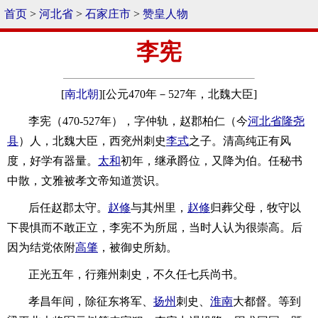
首页
>
河北省
>
石家庄市
>
赞皇人物
李宪
[
南北朝
][公元470年－527年，北魏大臣]
李宪（470-527年），字仲轨，赵郡柏仁（今
河北省
隆尧
县
）人，北魏大臣，西兖州刺史
李式
之子。清高纯正有风
度，好学有器量。
太和
初年，继承爵位，又降为伯。任秘书
中散，文雅被孝文帝知道赏识。
后任赵郡太守。
赵修
与其州里，
赵修
归葬父母，牧守以
下畏惧而不敢正立，李宪不为所屈，当时人认为很崇高。后
因为结党依附
高肇
，被御史所劾。
正光五年，行雍州刺史，不久任七兵尚书。
孝昌年间，除征东将军、
扬州
刺史、
淮南
大都督。等到