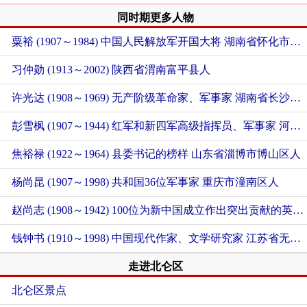
同时期更多人物
粟裕 (1907～1984) 中国人民解放军开国大将
湖南省怀化市会同县人
习仲勋 (1913～2002)
陕西省渭南富平县人
许光达 (1908～1969) 无产阶级革命家、军事家
湖南省长沙市长沙县人
彭雪枫 (1907～1944) 红军和新四军高级指挥员、军事家
河南省南阳市镇平县人
焦裕禄 (1922～1964) 县委书记的榜样
山东省淄博市博山区人
杨尚昆 (1907～1998) 共和国36位军事家
重庆市潼南区人
赵尚志 (1908～1942) 100位为新中国成立作出突出贡献的英雄模范人物
钱钟书 (1910～1998) 中国现代作家、文学研究家
江苏省无锡梁溪区人
走进北仑区
北仑区景点