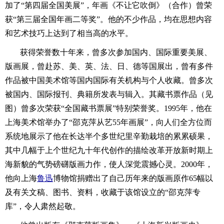
加了“第四届全国美展”，年画《不让它吹倒》（合作）曾荣
获“第三届全国年画二等奖”。他的不少作品，均在思想内容
和艺术技巧上达到了相当高的水平。
获得荣誉数十年来，曾多次参加国内、国际重要美展、
版画展，曾赴苏、美、英、法、日、德等国展出，曾有多件
作品被中国美术馆等国内国际有关机构与个人收藏。曾多次
被国内、国际报刊、典籍所发表与辑入。其藏书票作品（见
图）曾多次荣获“全国藏书票展”特别荣誉奖。1995年，他在
上海美术馆举办了“邵克萍从艺55年画展”，向人们全方位而
系统地展示了他在长达半个多世纪里辛勤栽培的累累硕果，
其中几幅于上个世纪九十年代创作的描绘改革开放新时期上
海新貌的气势磅礴版画力作，使人深觉震撼心灵。2000年，
他向上海
鲁迅
博物馆捐赠出了自己历年来的版画原作65幅以
及有关文稿、图书、资料，收藏于该馆设立的“邵克萍专
库”，令人肃然起敬。