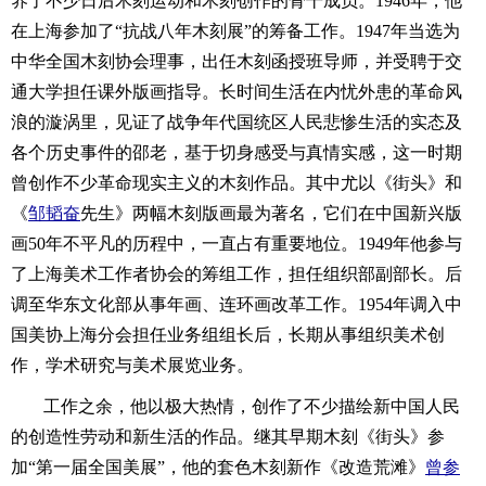
养了不少日后木刻运动和木刻创作的骨干成员。1946年，他
在上海参加了“抗战八年木刻展”的筹备工作。1947年当选为
中华全国木刻协会理事，出任木刻函授班导师，并受聘于交
通大学担任课外版画指导。长时间生活在内忧外患的革命风
浪的漩涡里，见证了战争年代国统区人民悲惨生活的实态及
各个历史事件的邵老，基于切身感受与真情实感，这一时期
曾创作不少革命现实主义的木刻作品。其中尤以《街头》和
《
邹韬奋
先生》两幅木刻版画最为著名，它们在中国新兴版
画50年不平凡的历程中，一直占有重要地位。1949年他参与
了上海美术工作者协会的筹组工作，担任组织部副部长。后
调至华东文化部从事年画、连环画改革工作。1954年调入中
国美协上海分会担任业务组组长后，长期从事组织美术创
作，学术研究与美术展览业务。
工作之余，他以极大热情，创作了不少描绘新中国人民
的创造性劳动和新生活的作品。继其早期木刻《街头》参
加“第一届全国美展”，他的套色木刻新作《改造荒滩》
曾参