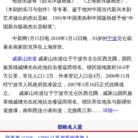
他曾出版有《邵克萍版画集》、《上海新兴版画史》、
《木刻的实习与创作》等专著。鉴于他对中国当代新兴木刻
艺术做出的杰出贡献，1991年中国美协和中国版协授予他“中
国新兴版画杰出贡献奖”。
中新网1月15日电 2010年1月12日晚，93岁的
宁波
北仑籍
著名画家邵克萍在上海辞世。
戚家山街道
戚家山街道位于宁波市北仑区西北隅，因民
族英雄戚继光在此地抗击倭寇而得名。辖区陆地面积18.6平
方公里，常住人口1.3万，外来登记人口近4万。2006年11月
经宁波市人民政府批准设立，2007年3月16日正式挂牌成
立。 戚家山街道位于宁波市北仑区西北隅，戚家山因民族
英雄戚继光在此地抗击倭寇而得名。辖区所在地东与新碶街
道接壤，南和西连小港街道，北接甬江和……
详细++
邵姓名人堂
邵齐焘 (1718～1769) 江苏省苏州常熟人