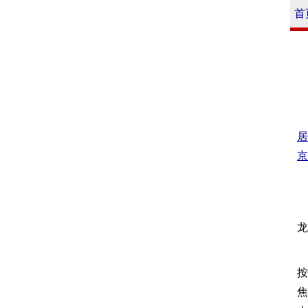
首
居
京
龙
按
焦