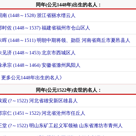
同年(公元1448年)出生的名人：
周南 (1448～1528) 浙江省丽水缙云人
郑时佐 (1448～1537) 福建省福州市仓山区人
朱晖 (1448～1511) 明朝中期将领、勋臣 河南省商丘市夏邑县人
朱见济 (1448～1453) 北京市西城区人
徐承宗 (1448～1464) 安徽省滁州凤阳人
+ 更多公元1448年出生的名人》
同年(公元1522年)去世的名人：
侯观 (?～1522) 河北省雄安新区雄县人
郑宗仁 (1451～1522) 河北省沧州市任丘人
王堂 (?～1522) 明山东矿工起义军领袖 山东省潍坊市青州人