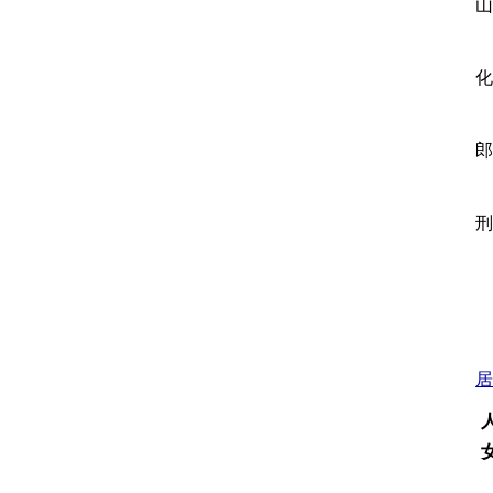
山
化
郎
刑
居