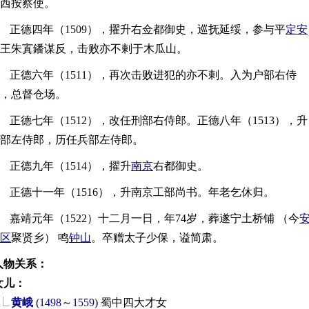
西按察使。
正德四年（1509），擢升右佥都御史，巡抚延绥，参与平
定安
王朱寘鐇谋反，击败亦不剌于木瓜山。
正德六年（1511），再次击败进犯的亦不剌。入为户部右侍
，总督仓场。
正德七年（1512），改任刑部右侍郎。正德八年（1513），升
部左侍郎，历任兵部左侍郎。
正德九年（1514），擢升
南京
右都御史。
正德十一年（1516），升南京工部尚书。年老乞休归。
嘉靖元年（1522）十二月一日，年74岁，葬遂宁土桥铺 （今
区
聚贤乡） 鸣
钟山
。卒赠太子少保，谥简肃。
人物关系：
女儿：
黄峨
(
1498
～
1559
)
蜀中四大才女