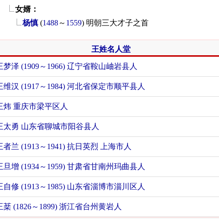
女婿：
杨慎
(
1488
～
1559
)
明朝三大才子之首
王姓名人堂
王梦泽 (1909～1966) 辽宁省鞍山岫岩县人
王维汉 (1917～1984) 河北省保定市顺平县人
王炜 重庆市梁平区人
王太勇 山东省聊城市阳谷县人
王者兰 (1913～1941) 抗日英烈 上海市人
王旦增 (1934～1959) 甘肃省甘南州玛曲县人
王自修 (1913～1985) 山东省淄博市淄川区人
王棻 (1826～1899) 浙江省台州黄岩人