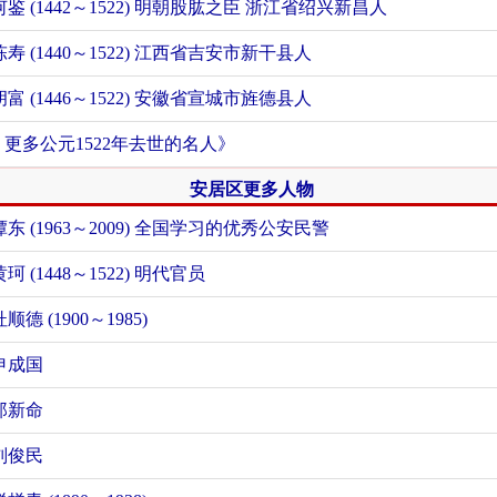
何鉴 (1442～1522) 明朝股肱之臣 浙江省绍兴新昌人
陈寿 (1440～1522) 江西省吉安市新干县人
胡富 (1446～1522) 安徽省宣城市旌德县人
+ 更多公元1522年去世的名人》
安居区更多人物
谭东 (1963～2009) 全国学习的优秀公安民警
黄珂 (1448～1522) 明代官员
杜顺德 (1900～1985)
申成国
郑新命
刘俊民