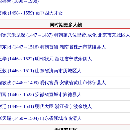
税梯青 (1890～1938)
黄峨 (1498～1559) 蜀中四大才女
同时期更多人物
明宪宗朱见深 (1447～1487) 明朝第八位皇帝,成化
北京市东城区
李东阳 (1447～1516) 明朝首辅
湖南省株洲市茶陵县人
王华 (1446～1522) 明朝状元
浙江省宁波余姚人
王敕 (1446～1511)
山东省济南市历城区人
程敏政 (1446～1499) 明代官员
安徽省黄山市休宁县人
胡富 (1446～1522)
安徽省宣城市旌德县人
谢迁 (1449～1531) 明代大臣
浙江省宁波余姚人
张天瑞 (1450～1504)
山东省聊城市临清人