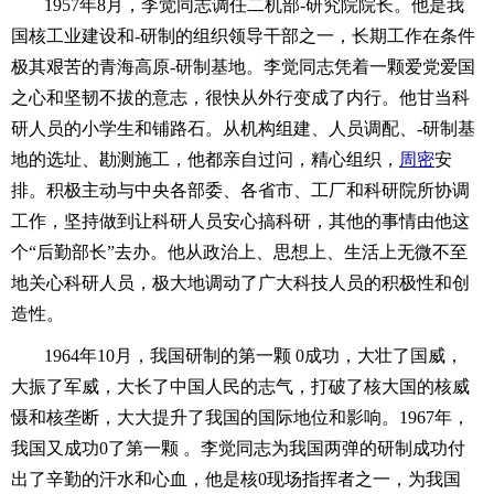
1957年8月，李觉同志调任二机部-研究院院长。他是我
国核工业建设和-研制的组织领导干部之一，长期工作在条件
极其艰苦的青海高原-研制基地。李觉同志凭着一颗爱党爱国
之心和坚韧不拔的意志，很快从外行变成了内行。他甘当科
研人员的小学生和铺路石。从机构组建、人员调配、-研制基
地的选址、勘测施工，他都亲自过问，精心组织，
周密
安
排。积极主动与中央各部委、各省市、工厂和科研院所协调
工作，坚持做到让科研人员安心搞科研，其他的事情由他这
个“后勤部长”去办。他从政治上、思想上、生活上无微不至
地关心科研人员，极大地调动了广大科技人员的积极性和创
造性。
1964年10月，我国研制的第一颗 0成功，大壮了国威，
大振了军威，大长了中国人民的志气，打破了核大国的核威
慑和核垄断，大大提升了我国的国际地位和影响。1967年，
我国又成功0了第一颗 。李觉同志为我国两弹的研制成功付
出了辛勤的汗水和心血，他是核0现场指挥者之一，为我国