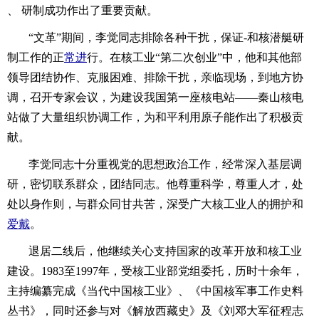
、 研制成功作出了重要贡献。
“文革”期间，李觉同志排除各种干扰，保证-和核潜艇研
制工作的正
常进
行。在核工业“第二次创业”中，他和其他部
领导团结协作、克服困难、排除干扰，亲临现场，到地方协
调，召开专家会议，为建设我国第一座核电站——秦山核电
站做了大量组织协调工作，为和平利用原子能作出了积极贡
献。
李觉同志十分重视党的思想政治工作，经常深入基层调
研，密切联系群众，团结同志。他尊重科学，尊重人才，处
处以身作则，与群众同甘共苦，深受广大核工业人的拥护和
爱戴
。
退居二线后，他继续关心支持国家的改革开放和核工业
建设。1983至1997年，受核工业部党组委托，历时十余年，
主持编纂完成《当代中国核工业》、《中国核军事工作史料
丛书》，同时还参与对《解放西藏史》及《刘邓大军征程志