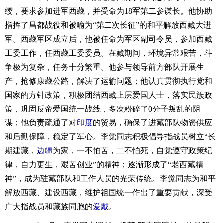
缨，要求参加进军西藏，并受命为18军第二参谋长。他协助
指挥了昌都战役和被喻为“第二次长征”的和平解放西藏大进
军。西藏军区成立后，他被任命为军区副司令员，参加西藏
工委工作，任西藏工委委员。在藏期间，环境异常艰苦，斗
争极为复杂，任务十分繁重。他参与领导前方部队开展生
产，抢修康藏公路，解决了运输问题；他认真贯彻执行党和
国家的方针政策，积极团结西藏上层爱国人士，落实民族政
策，巩固反帝爱国统一战线，多次粉碎了0分子叛乱的阴
谋；他负责疏通了对
印度
的贸易，确保了进藏部队物资供应
和后勤保障，稳定了军心。李觉同志积极倡导指战员树立“长
期建藏，
边疆
为家，一不怕苦，二不怕死，自觉遵守政策纪
律，自力更生，艰苦创业”的精神；逐渐形成了“老西藏精
神”，成为驻藏部队和工作人员的光荣传统。李觉同志为和平
解放西藏、建设西藏，维护祖国统一作出了重要贡献，深受
广大指战员和藏族同胞的
爱戴
。