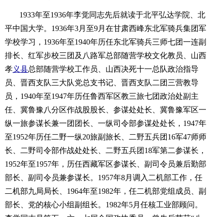
1933年至1936年李觉同志先后就读于北平弘达学院、北
平中国大学。1936年3月至9月在甘肃西峰东北军骑兵集团军
学校学习，1936年至1940年历任东北军骑兵三师七团一连副
排长、红军步校三团及八路军总部随营学校文化教员、山西
孝
义县
总部随营学校工作员、山西决死十一总队政治指导
员、晋西支队三大队党总支书记、晋西支队二团三营教导
员，1940年至1947年历任鲁西军区教三旅七团政治处副主
任、冀鲁豫八分区作战股股长、参谋处处长、冀鲁豫军区一
纵一旅参谋长兼一团团长、一纵司令部参谋处处长，1947年
至1952年历任二野一纵20旅副旅长、二野五兵团16军47师师
长、二野司令部作战处处长、二野五兵团18军第二参谋长，
1952年至1957年，历任西藏军区参谋长、副司令员兼后勤部
部长、副司令员兼参谋长。1957年8月调入二机部工作，任
二机部九局局长、1964年至1982年，任二机部党组成员、副
部长、党的核心小组副组长。1982年5月任核工业部顾问。