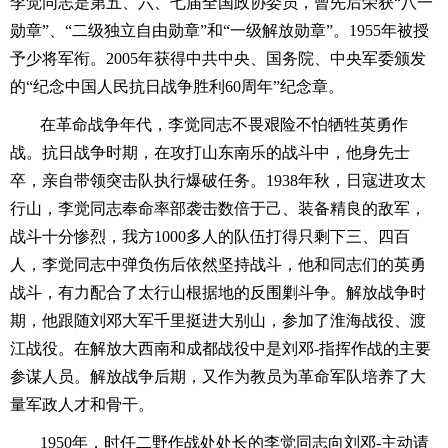
李觉同志是第五、六、七届全国政协委员，曾先后荣获“八一
勋章”、“二级独立自由勋章”和“一级解放勋章”。1955年被授
予少将军衔。2005年获得中共中央、国务院、中央军委颁发
的“纪念中国人民抗日战争胜利60周年”纪念章。
在革命战争年代，李觉同志不畏艰险不怕牺牲英勇作
战。抗日战争时期，在攻打山东南乐的战斗中，他身先士
卒，亲自带领突击队执行爆破任务。1938年秋，日寇进攻太
行山，李觉同志奉命率部袭击数倍于己、装备精良的敌军，
战斗十分惨烈，我方1000多人的队伍打得只剩下三、四百
人，李觉同志中弹负伤后依然坚持战斗，他和同志们的英勇
战斗，有力配合了太行山根据地的反围剿斗争。解放战争时
期，他跟随刘邓大军千里挺进大别山，参加了淮海战役、渡
江战役。在解放大西南和成都战役中是刘邓-指挥作战的主要
参谋人员。解放战争后期，又作为教员为革命军队培养了大
量军政人才和骨干。
1950年，时任二野作战处处长的李觉同志向刘邓-主动请