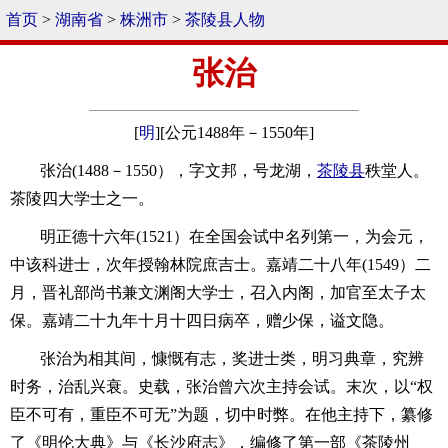
首页
>
湖南省
>
株洲市
>
茶陵县人物
张治
[
明
][公元1488年－1550年]
张治(1488－1550），字文邦，号龙湖，
茶陵县
秩堂人。
茶陵四大学士之一。
明正德十六年(1521）在全国会试中名列第一，为会元，
中该科进士，次年授翰林院庶吉士。嘉靖二十八年(1549）二
月，晋礼部尚书兼文渊阁大学士，召入内阁，加官至太子太
保。嘉靖二十九年十月十四日病卒，赠少保，谥文隐。
张治为相其间，慷慨有志，奖进士类，明习典章，究辨
时务，治乱兴衰。史载，张治曾六次主持会试。末次，以“权
臣不可有，重臣不可无”为题，切中时弊。在他主持下，纂修
了《明伦大典》与《长沙府志》，编修了第一部《茶陵州