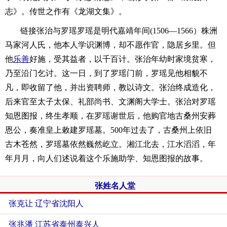
志》。传世之作有《龙湖文集》。
链接张治与罗瑶罗瑶是明代嘉靖年间(1506—1566）株洲
马家河人氏，他本人学识渊博，却不愿作官，隐居乡里。但
他
乐善
好施，受其益者，以千百计。张治年幼时家境贫寒，
乃至沿门乞讨。这一日，到了罗瑶门前，罗瑶见他相貌不
凡，即收留了他，并出资聘师，教以诗文。张治终成造化，
后来官至太子太保、礼部尚书、文渊阁大学士。张治对罗瑶
知恩图报，终生孝顺，在罗瑶谢世后，他购官地古桑州安葬
恩公，奏准皇上敕建罗瑶墓。500年过去了，古桑州上依旧
古木苍然，罗瑶墓依然巍然屹立。湘江北去，江水滔滔，年
年月月，向人们述说着这个乐施助学、知恩图报的故事。
张姓名人堂
张克让 辽宁省沈阳人
张兆潘 江苏省泰州泰兴人